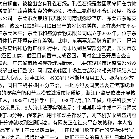
大白鲫鱼，被检出含有孔雀石绿。孔雀石绿是我国明令阃在食物
城支鲜生蔬菜档发卖的青橄榄，检出三氯蔗糖不合适尺度。按照
限公司、东莞市嘉荣超市无限公司南城弥珍道店、东莞市东城支
，该公司2025年4月12日出产的皋比蛋糕卷，正在惠州市平易
东莞常平；东莞市和盛源食物无限公司成立于2023年，位于东
具体措置环境存正在差别。此中，东莞嘉荣品牌方面暗示，已第
溯源查询拜访仍正在进行中，尚未收到监管部分答复；东莞市东
架召回工做，截至目前暂未完成召回，同时企业已开展自查自
联系。广东省市场监视办理局暗示，已要求辖区市场监管部分及
发缘由进行整改；同时要求辖区市场监管部分将相关环境记入出
男工人变乱。涉事工地一名33岁巴基斯坦裔男工人，疑为吊运放
，同日下战书3时32分不治。由地方纪委国度监委宣传部取地
的的现实产能和营业模式激发市场质疑，浙江证监局依法开展核
，1986年1月插手中国，1986年7月加入工做，电子科技大学
公示显示，5人的违法现实别离是：牛某某取学生发生不合理关
睡了30分钟，醒来后信用卡和现金都没了，刚下机就收到盗刷短
机十分钟就收到盗刷消息。有网友正在社交平台发帖称，本人搭
弼高市早苗正在漫谈竣事后，正在以闭门形式进行的交换环节穿
司漫谈之后，恨恨地来了一句！你们不干有的是人干！日本起头