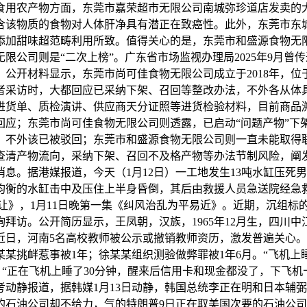
食用农产物方面，东莞市嘉荣超市无限公司南城弥珍道店发卖的
含该物质的食物对人体肝净具有潜正在致癌性。此外，东莞市东
添加甜味超范畴利用所致。值得关心的是，东莞市和盛源食物无
公司则是“二次上榜”。广东省市场监视办理局2025年9月曾传递
公开材料显示，东莞市尚可佳食物无限公司成立于2018年，位于
者采访时，大都回应已采纳下架、召回等整改办法，不外各从体
进货单、质检演讲、供应商天分证照等进货检验材料，目前商品
回应；东莞市尚可佳食物无限公司则透露，已启动“问题产物”下
，不外该已被驳回；东莞市和盛源食物无限公司则一直未能取得
查清产物流向，采纳下架、召回不及格产物等办法节制风险，阐
息。据港媒报道，今天（1月12日）一工地发生13吨水缸压死
均衡的水缸击中及压住上半身昏倒，其后由救援人员急送院经急救
让》，1月11日晚第一集《纠风治乱为平易近》。近期，沉组标
。公开简历显示，王凤朝，汉族，1965年12月生，四川中江人
近日，河南5名高校教师被公示或撤销教师资历，激发普遍关心。
某某挑衅惹事被1年；徐某某组织测验做弊罪被1年6月。“飞机上
 “正在飞机上睡了30分钟，醒来后信用卡和现金都没了，下飞
动静报道，据韩媒1月13日动静，韩国总统李正在明和日本辅
的石油公司却不给力，气的特朗普9日正在取美国次要的石油公