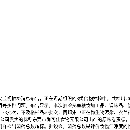
平安监视抽检消息布告，正在近期组织的8类食物抽检中，共检出2
用等多种问题。布告显示，本次抽检笼盖粮食加工品、调味品、
1173批次，不及格样品20批次，问题集中正在微生物污染、
限公司发卖的标称东莞市尚可佳食物无限公司出产的原味卷蛋糕
同样检出菌落总数超标。据领会，菌落总数是评价食物洁净度的