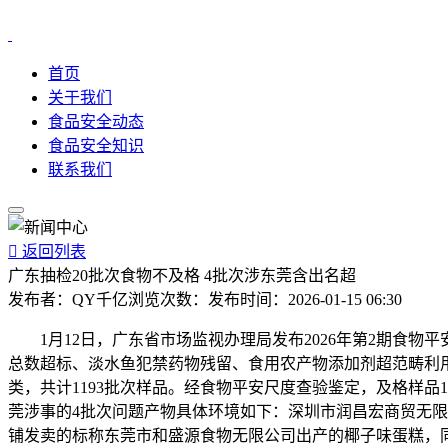
首页
关于我们
食品安全动态
食品安全知识
联系我们

返回列表
广东抽检20批次食物不及格 4批次涉东莞含出名超
发布者：
QY千亿
浏览次数：
发布时间：
2026-01-15 06:30
1月12日，广东省市场监视办理局发布2026年第2期食物
总数超标、淡水鱼犯禁药物残留、食用农产物添加剂超范畴利
类，共计1193批次样品。经食物平安尺度查验鉴定，及格样品
莞涉事的4批次问题产物具体环境如下：深圳市润昌宏商贸无
铺发卖的标称东莞市和盛源食物无限公司出产的椰子味蛋糕，