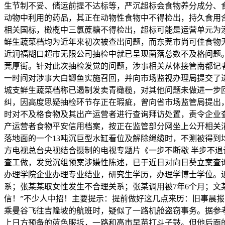
生节制不妥、储运前提不达标等，严沉超标会食物养分成分、
动物中利用的药品，其正在动物性食物中不得检出，持久食用
相关国标，橄榄中三氯蔗糖不得检出，超标可能是运营单元为
鲜生蔬菜档均为近年来初次被查出问题，而东莞市尚可佳食物无限
近润福糊口超市无限公司抽检中就已呈现菌落总数不及格问题。
莞厚街。针对此次抽检发觉的问题，涉事相关从体接管南都记
一时间对涉事大白鲫鱼实施召回，并向市场监视办理局提交了
城支鲜生蔬菜档称已遏制发卖青橄榄，对其他问题未做进一步
纠，因高度思疑抽检环节存正在瑕疵，曾向省市场监管局提出
时对不及格食物及其出产运营者进行查询拜访处置，责令企业
产运营者食物平安信用档案，按正在监管部分网坐上公开相关消
落地面的一个13吨沉巨型水缸看位及解除绳缆时，不测被得到
方电视总台央视结合摄制的电视专题片《一步不断歇 半步不退
查工做，发觉沉组预案涉嫌性陈述，已于近日对向日葵立案查询拜访
办理学院企业办理专业结业，研究生学历，办理学博士学位。
系；张某某取女性发生不合理关系；张某调用被7年6个月；文
信！”不少人中招！主要提示：提前做好这几点来历：旧事晨报
乘曼谷飞往吉隆坡的航班时，疑似了一路机舱盗窃事务。据参考
上日方预备的蓝色服拆，一路和高市早苗打斗子鼓。但他后面