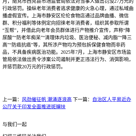
月，南充市西充县市场监管局依法对当事人做出罚没27万元的
行政惩罚。操纵老年消费者逃求健康的火急心理，通过私域曲
播虚假宣传。上海市静安区伦伦食物店通过品牌曲播、微信
群、积分福利等体例定向招徕老年消费者，组织其参取所谓
“互帮”，并借此向老年会员群体进行产物推介宣传，声称“降
尿酸”“防老年痴呆”“清理体内垃圾、医治便秘、减内脂”“降三
高”“防癌抗癌”等，其所涉产物均为预包拆保健食物而非药
品，不具备疾病医治功能。2025年7月，上海市静安区市场监
管局依法做出责令涉案公司遏制并更正违法行为、消弭影响，
并惩罚款20万元的行政惩罚。
上一篇：
风劲催征帆 潮涌逐浪高
下一篇：
自治区人平易近办
公厅关于印发全面推进斑斓扶
与我们一起