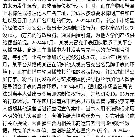
的来历发生混合，形成商标侵权行为。同时，正在产物和鞋盒
上未标注或标注他人厂名厂址，形成未按照要求标明厂名和厂
址以及冒用他人厂名厂址的行为。2025年10月，宁波市市场监
管局依法对涉案公司做出责令遏制违法行为，侵权商品并惩罚
没102。3万元的行政惩罚。通过曲播引流，为他人学问产权供
给便当前提。2024年1月，某发卖冒充手表团伙联系了某平台
从播成某，商定正在曲播中为其发卖冒充手表的微信账号引
流，每引流一个粉丝添加账号能够分成20元。2024年1月至2
月，某平台从播成某正在明知他人发卖冒充出名品牌手表的环
境下，正在曲播中轮回播放其剪辑的名表视频，并通过曲播公
屏打字、粉丝群内发布账号链接等体例指导粉丝添加他人微信
账号领会手表的具体环境。2025年8月，璧山区市场监管局依
法对当事人做出责令当即遏制侵权行为，并惩罚没10。05万元
的行政惩罚。正在四川省南充市西充县市场监管局查处李某等
人帮帮其他运营者进行虚假宣传案中，当事人用不法购得来历
不明的他人实名账号，有偿供给虚增粉丝办事，对方针账号施
行关心操做，为曲播平台内相关电商运营者制制虚假粉丝数
据，共接单约5800笔、虚增粉丝关心量约270万个。2025年9