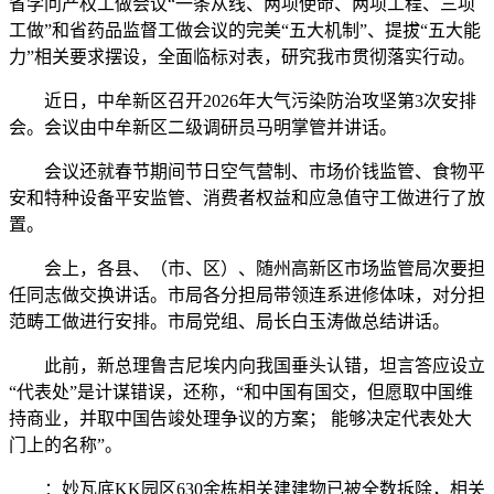
省学问产权工做会议“一条从线、两项使命、两项工程、三项
工做”和省药品监督工做会议的完美“五大机制”、提拔“五大能
力”相关要求摆设，全面临标对表，研究我市贯彻落实行动。
近日，中牟新区召开2026年大气污染防治攻坚第3次安排
会。会议由中牟新区二级调研员马明掌管并讲话。
会议还就春节期间节日空气营制、市场价钱监管、食物平
安和特种设备平安监管、消费者权益和应急值守工做进行了放
置。
会上，各县、（市、区）、随州高新区市场监管局次要担
任同志做交换讲话。市局各分担局带领连系进修体味，对分担
范畴工做进行安排。市局党组、局长白玉涛做总结讲话。
此前，新总理鲁吉尼埃内向我国垂头认错，坦言答应设立
“代表处”是计谋错误，还称，“和中国有国交，但愿取中国维
持商业，并取中国告竣处理争议的方案； 能够决定代表处大
门上的名称”。
：妙瓦底KK园区630余栋相关建建物已被全数拆除，相关