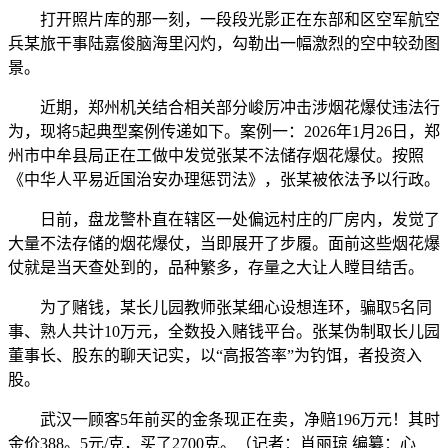
打开照片库的那一刻，一段段光影正在东部和区空军航空
兵某旅干事陆嘉俊脑海里闪灼，勾勒出一幅激烈的空中较劲图
景。
近期，郑州机关结合相关部分峻厉冲击涉烟花爆仗违法行
为，现将5起典型案例传递如下。案例一：2026年1月26日，郑
州市中牟县局正在工做中发觉张某不法储存烟花爆仗。按照
《中华人平易近国治安办理惩罚法》，张某被依法予以行政。
日前，盘龙警朴直在辖区一处偏远村庄的厂房内，发觉了
大量不法存储的烟花爆仗，当即展开了步履。面前这些烟花爆
仗就是当天查处到的，品种繁多，存量之大让人瞠目结舌。
为了赌钱，某长儿园教师张某细心设想连环，骗取5名同
事、熟人共计10万元，全数投入赌钱平台。张某伪制取长儿园
董事长、股东的聊天记实，以“高报答率”为钓饵，者投资入
股。
武汉一顾客5年前买的金条现正在卖，净赔196万元！其时
金价388。5元/克，买了2700克。（记者：肖丽琼 编纂：心