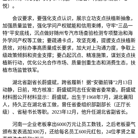
悦）。
会议要求，要强化支点认识，展示立功支点扶植新抽象，
加强质量监管，强化学问产权赋能和信用束缚，守牢“三品一
特”平安底线，沉点做好随州专汽市场查验检测专项整治和海
外学问产权等工做；要疏通卡点，攻坚克难，提拔支点扶植新
质效，对标办事高质量成长要求，加大对上沟通力度，争取上
级政策倾斜和资金支撑；要凸起沉点、精准施策，谋划支点扶
植新行动，优化公允合作市场、质量创重生态和消费生态，扶
植市场监管铁军。
湖北省副省长蔚盛斌，跨省履新！据“安徽前锋”2月13日
动静，日前，地方核准：蔚盛斌同志任安徽省委常委。蔚盛斌
材料图公开材料显示：蔚盛斌，出生于1968年7月，湖北襄阳
人，持久正在湖北省工做，曾任省委组织部副部长（正厅长
级）、省秘书长等职。2023年12月，他升任湖北省副省长。
河南一企业老板拿出6000万元让员工数钱，之后老板豪气
颁布发表逃加300万，还给每名员工600元红包，24位孝贤之星