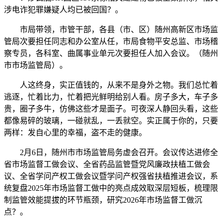
涉电诈犯罪嫌疑人均已被回国？。
市局带领，市管干部，各县（市、区）随州高新区市场监
管局次要担任同志和办公室从任，市局食物平安总监、市场稽
察专员，各科室、曲属事业单元次要担任人加入会议。（随州
市市场监管局）。
人这终身，实正值钱的，从来不是身外之物。我们总忙着
逃逐，忙着比力，忙着把光鲜明给别人看。房子多大，车子多
贵，圈子多牛，仿佛这些才是面子。可夜深人静回头看，这些
都像易碎的玻璃，一碰就乱，一丢就空。实正属于你的，只要
两样：发自心里的幸福，盗不走的健康。
2月6日，随州市市场监管局务虚会召开。会议传达进修全
省市场监督工做会议、全省药品监管暨党风廉政扶植工做会
议、全省学问产权工做会议暨学问产权强省扶植推进会议，系
统复盘2025年市场监督工做中的亮点成效取深层短板，梳理限
制监管效能提拔的环节瓶颈，研究2026年市场监督工做沉
点？。