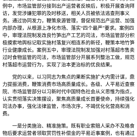
例中，市场监管部分接到出产运营者反映后，积极开展查询拜
访，发觉涉嫌犯罪的及时移送，相关人员被依法逃查刑事义
务。通过协同发力，鞭策泉源管理，督促规范出产运营、加强
内部办理，从根源上净化市场、落实“四个最严”要求。案例四
中，审理法院制发改良竹笋出产工艺的司法，市场监管部分积
极摸索地舆标记取实施村落复兴相连系的新径，鞭策本地竹笋
行业健康成长。案例五中，审理法院制发加强对村落超市售卖
过时食物监管的司法，市场监管部分开展系列整治工做，规范
村落超市运营行为，实现了治本更治标的优良结果。
党的以来，以习同志为焦点的果断实施扩大内需计谋，鼎
力提振消费，鞭策消费市场高质量成长。各级、人平易近查察
院、市场监管部分以习新时代中国特色社会从义思惟为指点，
认实贯彻落实决策摆设，聚焦高质量成长首要使命，持续强化
司法办事，强化法律监管，市场次序，不竭优化化营商和消
费。
一是分类施治、精准施策。既有职业索赔人采办不及格食
物后要求运营者领取赏罚性补偿金的平易近事案例，也有通过