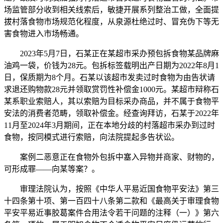
场监管部分收到相关线索后，敏捷开展系列整治工做，全面提
拔村落食物市场规范化程度，从泉源杜绝过时、冒充伪下等无
害食物进入市场畅通。
2023年5月7日，石某正在某超市采办预包拆食物某品牌麻
油鸡一袋，价钱为28元。包拆标签载明出产日期为2022年8月1
日，保质期为8个月。石某以该超市发卖过时食物为由告状请
求退还购物款28元并领取赏罚性补偿金1000元。某超市辩称石
某系职业索赔人，其以索赔为目标采办商品，并不属于食物平
安法的消费者范畴，领取补偿金。经查询拜访，石某于2022年
11月至2024年3月期间，正在本地分歧的村落超市采办到过时
食物，按同模式进行索赔，向法院提起多告状讼。
案例二恶意正在食物外包拆中塞入异物并商家、财物的，
可形成罪——向某等案？。
审理法院认为，按照《中华人平易近国食物平安法》第三
十四条第十项、第一百四十八条第二款和《最高关于审理食物
平安平易近事胶葛案件合用法令若干问题的注释（一）》第六