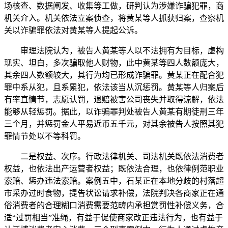
场核查、数据阐发、收集等工做，研判认为涉嫌诈骗犯罪，商
机关介入。机关依法立案侦查，将黄某等人抓获归案，查察机
关以诈骗罪依法对黄某等人提起公诉。
审理法院认为，被告人黄某等人以不法拥有为目标，虚构
现实、坦白，多次骗取他人财物，此中黄某等四人数额庞大，
其余四人数额较大，其行为均已形成诈骗罪。黄某正在配合犯
罪中系从犯，且系累犯，依法该当从沉惩罚。黄某等人归案后
有率直情节，志愿认罚，退赔被害公司丧失并取得谅解，依法
能够从轻惩罚。据此，以诈骗罪判处被告人黄某有期徒刑三年
三个月，并惩罚金人平易近币五千元，对其余被告人按照其犯
罪情节处以不等科罚。
二是权益、次序。行政法律机关、司法机关既依法消费者
权益，也依法出产运营者权益；既依法合理，也依律例范职业
索赔、惩办违法索赔。案例五中，石某正在本地分歧的村落超
市采办过时食物，提告状讼请求补偿，法院判决各商家正在通
俗消费者的合理糊口消费需要范畴内承担赏罚性补偿义务，合
适“过罚相当”准绳，有益于促使商家改正违法行为，也有益于