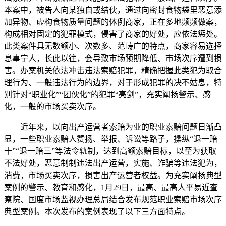
本案中，被告人向某独自或结伙，通过向密封食物袋里恶意添
加异物、虚构食物质量问题的体例商家，正在多地频频做案，
构成相对固定的犯罪模式，侵害了商家的好处，应依法惩处。
此类案件具无数额小、次数多、范畴广的特点，商家容易选择
息事宁人，长此以往，会导致市场预期降低、市场次序遭到损
害。办案机关依法冲击违法索赔犯罪，精确把握此类犯为取合
理行为、一般违法行为的边界，对于形成犯罪的决不姑息，特
别针对“职业化”“团伙化”的犯罪“亮剑”，充实阐扬警示、感
化，一般的市场买卖次序。
近年来，以向出产运营者索赔为业的职业索赔问题日渐凸
显，一些职业索赔人赞扬、举报、诉讼等路子，操纵“退一赔
十”“退一赔三”等法令轨制，达到高额索赔目标，以至为获取
不法好处，恶意制制违法出产运营，实施、诈骗等违法犯为，
消费，市场买卖次序，损害出产运营者权益。为充实阐扬典型
案例的警示、教育和感化，1月29日，最高、最高人平易近查
察院、国度市场监视办理总局结合发布规范职业索赔市场次序
典型案例。本次发布的案例表现了以下三方面特点。