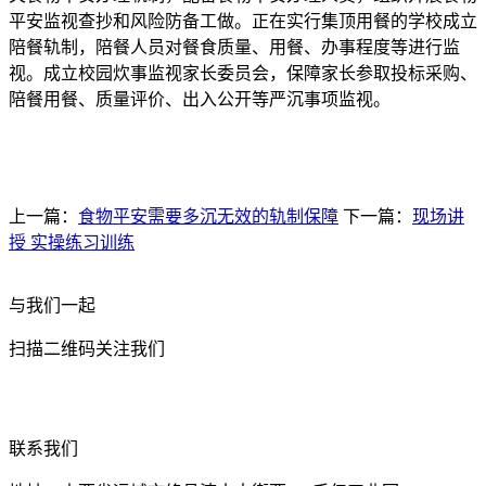
平安监视查抄和风险防备工做。正在实行集顶用餐的学校成立
陪餐轨制，陪餐人员对餐食质量、用餐、办事程度等进行监
视。成立校园炊事监视家长委员会，保障家长参取投标采购、
陪餐用餐、质量评价、出入公开等严沉事项监视。
上一篇：
食物平安需要多沉无效的轨制保障
下一篇：
现场讲
授 实操练习训练
与我们一起
扫描二维码关注我们
联系我们