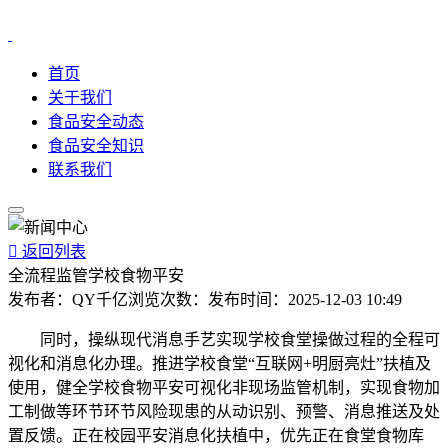
首页
关于我们
食品安全动态
食品安全知识
联系我们

返回列表
全流程监管学校食物平安
发布者：
QY千亿
浏览次数：
发布时间：
2025-12-03 10:49
同时，操纵现代消息手艺实现学校食堂操做过程的全程可
视化和消息化办理。推进学校食堂“互联网+明厨亮灶”扶植及
使用，健全学校食物平安可视化非现场监管机制，实现食物加
工制做等环节环节风险现患的从动识别、预警、消息推送及处
置反馈。正在校园平安消息化扶植中，优先正在食堂食物库