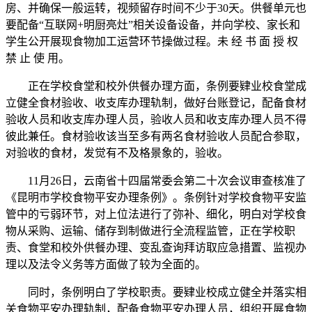
房、并确保一般运转，视频留存时间不少于30天。供餐单元也
要配备“互联网+明厨亮灶”相关设备设备，并向学校、家长和
学生公开展现食物加工运营环节操做过程。未 经 书 面 授 权
禁 止 使 用。
正在学校食堂和校外供餐办理方面，条例要肄业校食堂成
立健全食材验收、收支库办理轨制，做好台账登记，配备食材
验收人员和收支库办理人员，验收人员和收支库办理人员不得
彼此兼任。食材验收该当至多有两名食材验收人员配合参取，
对验收的食材，发觉有不及格景象的，验收。
11月26日，云南省十四届常委会第二十次会议审查核准了
《昆明市学校食物平安办理条例》。条例针对学校食物平安监
管中的亏弱环节，对上位法进行了弥补、细化，明白对学校食
物从采购、运输、储存到制做进行全流程监管，正在学校职
责、食堂和校外供餐办理、变乱查询拜访取应急措置、监视办
理以及法令义务等方面做了较为全面的。
同时，条例明白了学校职责。要肄业校成立健全并落实相
关食物平安办理轨制，配备食物平安办理人员，组织开展食物