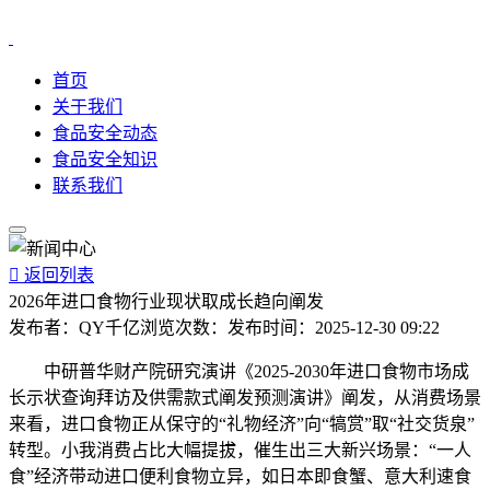
首页
关于我们
食品安全动态
食品安全知识
联系我们

返回列表
2026年进口食物行业现状取成长趋向阐发
发布者：
QY千亿
浏览次数：
发布时间：
2025-12-30 09:22
中研普华财产院研究演讲《2025-2030年进口食物市场成
长示状查询拜访及供需款式阐发预测演讲》阐发，从消费场景
来看，进口食物正从保守的“礼物经济”向“犒赏”取“社交货泉”
转型。小我消费占比大幅提拔，催生出三大新兴场景：“一人
食”经济带动进口便利食物立异，如日本即食蟹、意大利速食