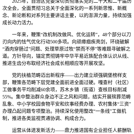
2025年，自治区党委深切贯彻落实党的二十大和二十届历
次全会，全面贯彻习总关于全面深化的一系列新思惟、新概
念、新论断和对系列主要讲话主要，以的澎湃力量，持续加强
成长动力活力。
一年来，鞭策“改机制改做风、优化运转”，48个部分以刀
刃向内的怯气优化行动500多项。向顽瘴痼疾亮剑，环绕破解
“酒肉穿肠过”问题、处理草原过牧“禁而不停”等难题寻破解之
道。方针导向，锚定贯彻铸牢中华平易近族配合体认识从线、
推进生齿分布取经济社会成长相顺应等开展攻坚。
党的扶植范畴迈出新程序——出力建立顽强碉堡榜样支
部，鞭策各范畴下层党建全面前进全面过硬。嘎查村（社区）
工做事务平均削减60余项，苏木乡镇（街道）查核目标削减
55%。集中整治群众身边不正之风和问题，结实开展殡葬范畴
乱象、中小学校园食物平安和炊事经费办理、农村集体“三资”
办理凸起问题专项整治。持续深化使用整改“一条线”工做机
制，推进各类监视贯通协调、构成合力。
运营从体迸发新活力——鼎力推进国有企业担任人薪酬轨