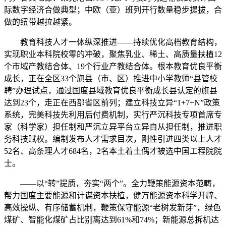
际数字经济合做典型；中欧（亚）班列开行数量稳步提拔，合
做的纽带越拉越紧。
教育科技人才一体纵深推进——持续优化高档教育结构，
实现职业本科院校零的冲破，聚焦乳业、稀土、高质量扶植12
个市域产教结合体、19个行业产教结合体。根本教育优良平衡
成长，正在全区33个旗县（市、区）推进中小学教师“县管校
聘”办理试点，通过国度县域教育优良平衡成长县认定的旗县
达到23个，走正在西部省区前列；建立科技立异“1+7+N”政策
系统，完美科技先利用后付费机制，实行严沉科技专项首席专
家（科学家）担任制和严沉立异平台立异自从担任制，推进职
务科技赋权。编制发布人才需求目次，刚性引进四类以上人才
52名、高条理人才684名，2名本土着土偶才被选中国工程院院
士。
——以“转”提质，夯实“两个”。全力鞭策能源资本范畴，
帮力国度主要能源和计谋资本扶植，健万能源资本科学开辟、
高效操纵、有序储蓄机制，鞭策保守能源“老树发新芽”，绿色
煤矿、智能化煤矿占比别离达到61%和74%；新能源总拆机达