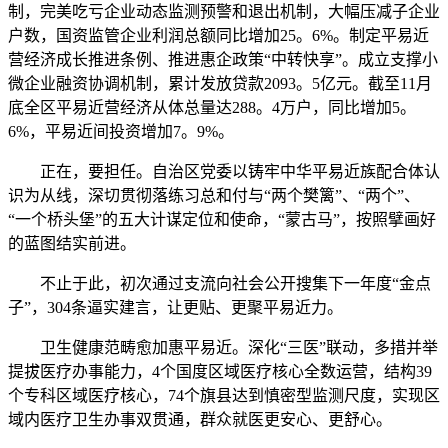
制，完美吃亏企业动态监测预警和退出机制，大幅压减子企业
户数，国资监管企业利润总额同比增加25。6%。制定平易近
营经济成长推进条例、推进惠企政策“中转快享”。成立支撑小
微企业融资协调机制，累计发放贷款2093。5亿元。截至11月
底全区平易近营经济从体总量达288。4万户，同比增加5。
6%，平易近间投资增加7。9%。
正在，要担任。自治区党委以铸牢中华平易近族配合体认
识为从线，深切贯彻落练习总和付与“两个樊篱”、“两个”、
“一个桥头堡”的五大计谋定位和使命，“蒙古马”，按照擘画好
的蓝图结实前进。
不止于此，初次通过支流向社会公开搜集下一年度“金点
子”，304条逼实建言，让更贴、更聚平易近力。
卫生健康范畴愈加惠平易近。深化“三医”联动，多措并举
提拔医疗办事能力，4个国度区域医疗核心全数运营，结构39
个专科区域医疗核心，74个旗县达到慎密型监测尺度，实现区
域内医疗卫生办事双贯通，群众就医更安心、更舒心。