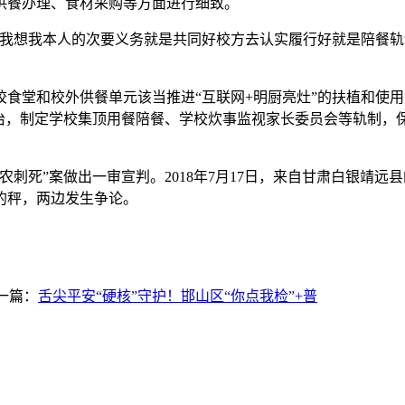
供餐办理、食材采购等方面进行细致。
想我本人的次要义务就是共同好校方去认实履行好就是陪餐轨
堂和校外供餐单元该当推进“互联网+明厨亮灶”的扶植和使用
共治，制定学校集顶用餐陪餐、学校炊事监视家长委员会等轨制，
农刺死”案做出一审宣判。2018年7月17日，来自甘肃白银靖
的秤，两边发生争论。
一篇：
舌尖平安“硬核”守护！邯山区“你点我检”+普