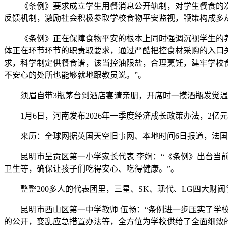
《条例》要求成立学生用餐消息公开轨制，对学生餐食的次
反馈机制，激励社会积极参取学校食物平安监视，鞭策构成多从
《条例》正在保障食物平安的根本上同时强调沉视学生的养分
体正在环节环节的职责取要求，通过严酷把控食材采购的入口
求，科学制定供餐食谱，该当控油限盐，合理烹饪，建牢学校
不安心的处所也能够就地跟教员说。”。
须眉自带3瓶茅台到酒店宴请亲朋，开席时一摸酒瓶发觉温
1月6日，河南发布2026年一季度经济成长政策办法，2亿
来历：全球网据英国天空旧事网、本地时间6日报道，法国
昆明市呈贡区第一小学家长代表 李娴：“《条例》出台当前
卫生等，确保让孩子们吃得安心、吃得健康。”。
整整200多人的代表团里，三星、SK、现代、LG四大财
昆明市西山区第一中学教师 伍畅：“条例进一步压实了学校
的公开，变乱应急措置办法等，全方位为学校供给了全面细致