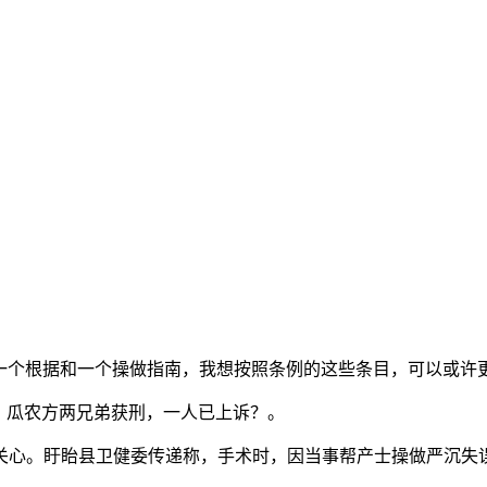
一个根据和一个操做指南，我想按照条例的这些条目，可以或许
，瓜农方两兄弟获刑，一人已上诉？。
心。盱眙县卫健委传递称，手术时，因当事帮产士操做严沉失