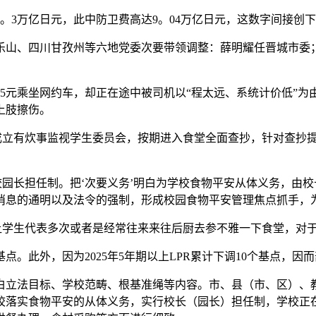
122。3万亿日元，此中防卫费高达9。04万亿日元，这数字间接
山、四川甘孜州等六地党委次要带领调整：薛明耀任晋城市委；
6。75元乘坐网约车，却正在途中被司机以“程太远、系统计价低
上肢擦伤。
立有炊事监视学生委员会，按期进入食堂全面查抄，针对查抄提
园长担任制。把‘次要义务’明白为学校食物平安从体义务，由
消息的通明以及法令的强制，形成校园食物平安管理焦点抓手，
学生代表多次或者是经常往来来往后厨去参不雅一下食堂，对于
点。此外，因为2025年5年期以上LPR累计下调10个基点，
立法目标、学校范畴、根基准绳等内容。市、县（市、区）、
校落实食物平安的从体义务，实行校长（园长）担任制，学校正