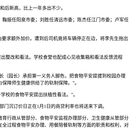
创下和后新高，比上一年多出不少。
鞠振任阳泉市委；刘胜任清远市委；陈杰任江门市委；卢军任
”为由要求额外加价。遭到后司机竟将车辆停正在边，将李先生拖出
出整改和看法。学校食堂也配成心见收集箱和看法反馈流程
校长（园长）承担第一义务人脚色，把食物平安提拔到校园办理
为保障师生健康供给了的轨制保障。”。
学校的食物平安提出扶植性看法。”。
因而部门沉订价日正在1月1日的商贷利率也将送来下调。
教育行政从管部分、食物平安监视办理部分、卫生健康从管部分
在全过程食物平安办理、用餐陪餐轨制等方面的职责和权利，对