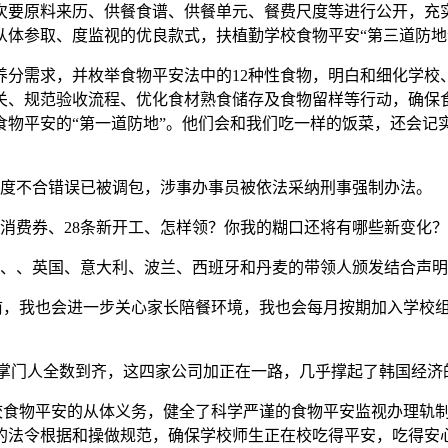
要原料来历、供餐食谱、供餐单元、餐费尺度等进行公开，充实
体参取、度监视的优良款式，扶植勤学校食物平安“第三道防地
需求，并枚举食物平安法中的12种性食物，明白和细化学校
关、规范验收流程、优化食材熟食储存及食物留样等行动，确保
食物平安的“第一道防地”。他们会和我们吃一样的饭菜，还会记
度不合错误已被调包，涉事办事员被依法采纳刑事强制办法。
元消费券、28条新开工、怎样领？你我的糊口还将有哪些新变化
、、英国、意大利、波兰、西班牙和丹麦的带领人颁发结合声明
，我也会进一步关心家长陪餐环境，我也会每月按期加入学校组
阀掌门人全数到齐，这四家公司加正在一路，几乎撑起了韩国经济
食物平安的从体义务，健全了科学严谨的食物平安监视办理轨制
的法令根据和操做规范，确保学校师生正在校吃得平安，吃得安