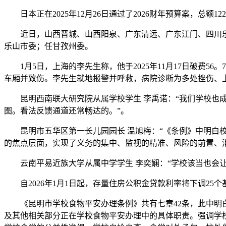
日本正在2025年12月26日通过了2026财年预算案，总额
近日，山西晋城、山西阳泉、广东清远、广东江门、四川乐
乐山市委；任甘孜州委。
1月5日，上海的李先生称，他于2025年11月17日破费5
车厢并致伤。李先生就地报警并呼救，病院诊断为多处挫伤、
昆明西南联大研究院从属学校学生 李禹诺：“我们学校也成
图。看法反馈通道还常畅达的。”。
昆明市五华区第一长儿园园长 温旭梅：“《条例》中明白校
的焦点层面，实现了义务的集中、监视的精准、风险的前置、
云南平易近族大学从属中学学生 李奕娴：“学校该当也会让
自2026年1月1日起，存量住房公积金贷款利率将下调25个基
《昆明市学校食物平安办理条例》共有七章42条，此中明白
及其他相关部分正在学校食物平安办理中的具体职责。强调学