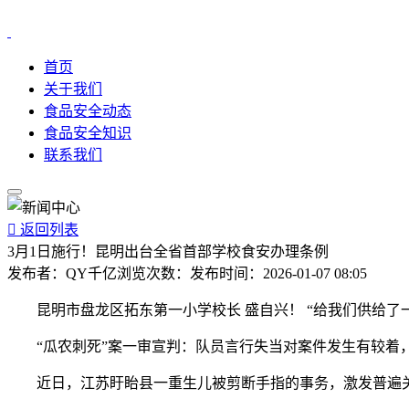
首页
关于我们
食品安全动态
食品安全知识
联系我们

返回列表
3月1日施行！昆明出台全省首部学校食安办理条例
发布者：
QY千亿
浏览次数：
发布时间：
2026-01-07 08:05
昆明市盘龙区拓东第一小学校长 盛自兴！ “给我们供给了
“瓜农刺死”案一审宣判：队员言行失当对案件发生有较着
近日，江苏盱眙县一重生儿被剪断手指的事务，激发普遍关