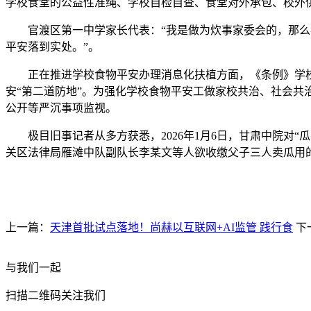
学校食堂的公益性准绳、学校自检自查、食堂对外承包、校外
官渡区第一中学家长代表：“我是做为炊事家委会的，那么我
平安落到实处。”。
正在推进学校食物平安办理消息化扶植方面，《条例》学校食
安“第二道防地”。为强化学校食物平安工做家校共治、社会
公开等严沉事项监视。
极目旧事记者从多方获悉，2026年1月6日，甘肃中院对“瓜
关区法律局雁滩中队副队长李某文等人欲收缴父子三人卖瓜用
上一篇：
天津首批试点落地！尚赫以互联网+AI监管 践行食
下
与我们一起
扫描二维码关注我们