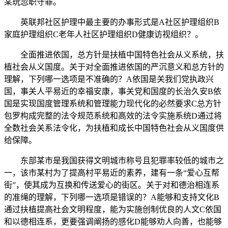
某玩忽职守罪。
英联邦社区护理中最主要的办事形式是A社区护理组织B
家庭护理组织C老年人社区护理组织D健康访视组织？。
全面推进依国，总方针是扶植中国特色社会从义系统，扶
植社会从义国度。关于对全面推进依国的严沉意义和总方针的
理解，下列哪一选项是不准确的？A依国是关我们党执政兴
国，事关人平易近的幸福安康，事关党和国度的长治久安B依
国是实现国度管理系统和管理能力现代化的必然要求C总方针
包罗构成完整的法令规范系统和高效的法令实施系统D通过将
全数社会关系法令化，为扶植和成长中国特色社会从义国度供
给保障。
东部某市是我国获得文明城市称号且犯罪率较低的城市之
一，该市某村为了提高村平易近的素养，建有一条“爱心互帮
街”，使其成为互换和传送爱心的街区。关于对和德治相连系
的准绳的理解，下列哪一选项是错误的？A能够和支持文化B
通过扶植提高社会文明程度，能为实施创制优良的人文C依国
和以德相连系，更要强调阐扬的感化D能够劝人向善，也能够