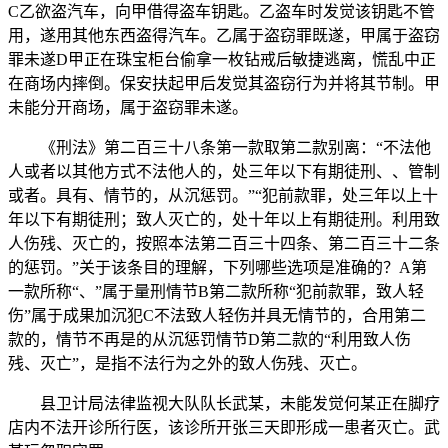
C乙欲盗汽车，向甲借得盗车钥匙。乙盗车时发觉该钥匙不管
用，遂用其他东西盗得汽车。乙属于盗窃罪既遂，甲属于盗窃
罪未遂D甲正在珠宝柜台偷拿一枚钻戒后敏捷逃离，慌乱中正
在商场内摔倒。保安扶起甲后发觉其盗窃行为并将其节制。甲
未能分开商场，属于盗窃罪未遂。
《刑法》第二百三十八条第一款取第二款别离：“不法他
人或者以其他方式不法他人的，处三年以下有期徒刑、、管制
或者。具有、情节的，从沉惩罚。”“犯前款罪，处三年以上十
年以下有期徒刑；致人灭亡的，处十年以上有期徒刑。利用致
人伤残、灭亡的，按照本法第二百三十四条、第二百三十二条
的惩罚。”关于该条目的理解，下列哪些选项是准确的？A第
一款所称“、”属于量刑情节B第二款所称“犯前款罪，致人轻
伤”属于成果加沉犯C不法致人轻伤并具无情节的，合用第二
款的，情节不再是的从沉惩罚情节D第二款的“利用致人伤
残、灭亡”，是指不法行为之外的致人伤残、灭亡。
县卫计局法律监视大队队长武某，未能发觉何某正在脚疗
店内不法开诊所行医，该诊所开张三天即形成一患者灭亡。武