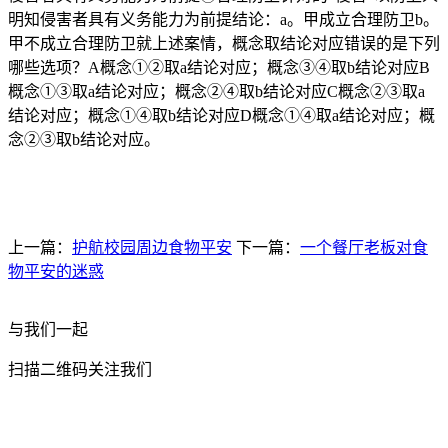
明知侵害者具有义务能力为前提结论：a。甲成立合理防卫b。
甲不成立合理防卫就上述案情，概念取结论对应错误的是下列
哪些选项？A概念①②取a结论对应；概念③④取b结论对应B
概念①③取a结论对应；概念②④取b结论对应C概念②③取a
结论对应；概念①④取b结论对应D概念①④取a结论对应；概
念②③取b结论对应。
上一篇：
护航校园周边食物平安
下一篇：
一个餐厅老板对食
物平安的迷惑
与我们一起
扫描二维码关注我们