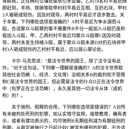
等耕具，正在两村交壤处建筑引水设备。乙村18名村平易近随
即赶到，手持、铁锹等取甲村村平易近互相、互扔石块，甲村
3人被砸成轻伤。因及时疏导，两村村平易近才逐步散去。关
于本案，下列哪些选项是准确的？A村平易近为争水源而斗
殴，合适聚众斗殴罪的客不雅要件B不分一般加入斗殴仍是积
极加入斗殴，甲、乙两村村平易近均聚众斗殴罪C因及时疏
导，两村未发生持械斗殴，属于聚众斗殴未遂D对扔石块将甲
村3人砸成轻伤的乙村村平易近，应以居心罪论处。
卡尔·马克思说：“是法令世界的国王，除了法令没有此
外。”对于这句话，下列哪一理解是准确的？A的法令世界取
其他社会范畴（、经济、文化等）没相关系B的裁判权不受限
制C是法令世界的国王，但必需是法令的仆众D正在法令世界
中（包罗正在立法范畴），永久是其他一切法令从体（或机
构）的？。
关于弛刑、假释的合用，下列哪些选项是错误的？A对所
有未被判处死刑的犯罪，如认实恪守监规，接管教育，确有表
示，或者有建功表示的，均可弛刑B无期徒刑减为有期徒刑的
刑期，从裁定被施行之日起计较C被宣布缓刑的犯罪，不合适