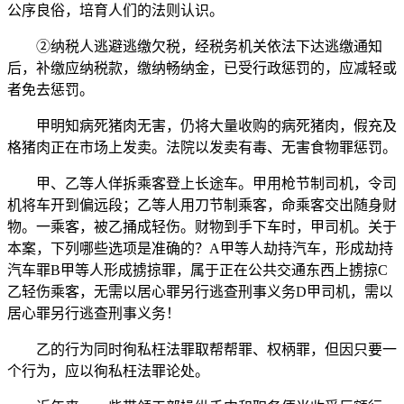
公序良俗，培育人们的法则认识。
②纳税人逃避逃缴欠税，经税务机关依法下达逃缴通知
后，补缴应纳税款，缴纳畅纳金，已受行政惩罚的，应减轻或
者免去惩罚。
甲明知病死猪肉无害，仍将大量收购的病死猪肉，假充及
格猪肉正在市场上发卖。法院以发卖有毒、无害食物罪惩罚。
甲、乙等人佯拆乘客登上长途车。甲用枪节制司机，令司
机将车开到偏远段；乙等人用刀节制乘客，命乘客交出随身财
物。一乘客，被乙捅成轻伤。财物到手下车时，甲司机。关于
本案，下列哪些选项是准确的？A甲等人劫持汽车，形成劫持
汽车罪B甲等人形成掳掠罪，属于正在公共交通东西上掳掠C
乙轻伤乘客，无需以居心罪另行逃查刑事义务D甲司机，需以
居心罪另行逃查刑事义务！
乙的行为同时徇私枉法罪取帮帮罪、权柄罪，但因只要一
个行为，应以徇私枉法罪论处。