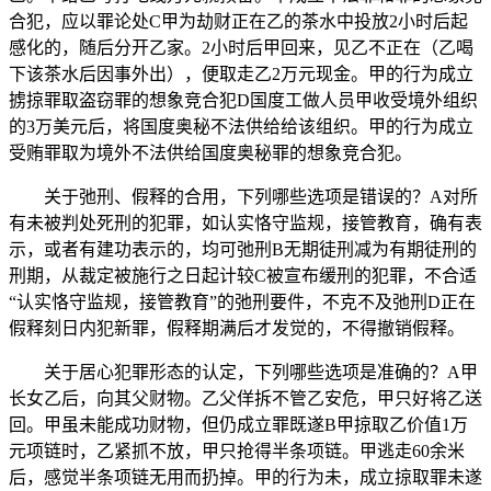
合犯，应以罪论处C甲为劫财正在乙的茶水中投放2小时后起
感化的，随后分开乙家。2小时后甲回来，见乙不正在（乙喝
下该茶水后因事外出），便取走乙2万元现金。甲的行为成立
掳掠罪取盗窃罪的想象竞合犯D国度工做人员甲收受境外组织
的3万美元后，将国度奥秘不法供给给该组织。甲的行为成立
受贿罪取为境外不法供给国度奥秘罪的想象竞合犯。
关于弛刑、假释的合用，下列哪些选项是错误的？A对所
有未被判处死刑的犯罪，如认实恪守监规，接管教育，确有表
示，或者有建功表示的，均可弛刑B无期徒刑减为有期徒刑的
刑期，从裁定被施行之日起计较C被宣布缓刑的犯罪，不合适
“认实恪守监规，接管教育”的弛刑要件，不克不及弛刑D正在
假释刻日内犯新罪，假释期满后才发觉的，不得撤销假释。
关于居心犯罪形态的认定，下列哪些选项是准确的？A甲
长女乙后，向其父财物。乙父佯拆不管乙安危，甲只好将乙送
回。甲虽未能成功财物，但仍成立罪既遂B甲掠取乙价值1万
元项链时，乙紧抓不放，甲只抢得半条项链。甲逃走60余米
后，感觉半条项链无用而扔掉。甲的行为未，成立掠取罪未遂