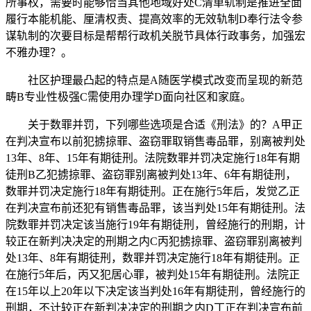
所事权，需要时能够恰当其他地域好处C清单轨制是推进全面
履行本能机能、厘清权责、提高效率的无效轨制D奉行法令参
谋轨制的次要目标是帮帮行政机关脱节具体行政事务，加强宏
不雅办理？。
社区护理最凸起的特点是A随医学模式改变而呈现的新范
畴B专业性极强C需使用办理学D面向社区和家庭。
关于数罪并罚，下列哪些选项是合适《刑法》的？A甲正
在判决宣布以前犯掳掠罪、盗窃罪取销售毒品罪，别离被判处
13年、8年、15年有期徒刑。法院数罪并罚决定施行18年有期
徒刑B乙犯掳掠罪、盗窃罪别离被判处13年、6年有期徒刑，
数罪并罚决定施行18年有期徒刑。正在施行5年后，发觉乙正
在判决宣布前还犯有销售毒品罪，该当判处15年有期徒刑。法
院数罪并罚决定该当施行19年有期徒刑，曾经施行的刑期，计
较正在新判决决定的刑期之内C丙犯掳掠罪、盗窃罪别离被判
处13年、8年有期徒刑，数罪并罚决定施行18年有期徒刑。正
在施行5年后，丙又犯居心罪，被判处15年有期徒刑。法院正
在15年以上20年以下决定该当判处16年有期徒刑，曾经施行的
刑期，不计较正在新判决决定的刑期之内D丁正在判决宣布前