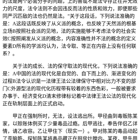
的法是两个必需分手的问题，上的善或不是法令存正在并无效
力的尺度，法令法则不会因违反而法的性质和效力，即便那些
同严沉匹敌的法也仍然是法。”关于这段话，下列说法准确的
是：A这段话既反映了从义派的概念，也反映了天然派的根基
立场B按照社会派的见地，法的实施能够不考虑法令的社会实
效C按照阐发从义派的概念，内容准确性并不法的概念的定义
要素D所有的学派均认为，法令取、等正在内容上没有任何联
系？。
关于法的成长、法的保守取法的现代化，下列说法准确的
是：A中国的法的现代化是自觉的、自下而上的、渐进变化的
过程B法令认识是一法律王法公法律保守中相对比力不变的部
门C外源型法的现代化历程带有较着的东西色彩，一般被要求
办事于、经济变化D清末修律标记着中法律王法公法的现代化
正在轨制层面上的正式启动。
甲正在强制所时，无法，设法逃出所。甲径曲到毒贩陈某
家，以赊账体例买了少量毒品过瘾。后甲逃往，奉告伴侣乙详
情，请乙收容。乙让甲住下（现实一）。甲对陈某的毒品动起
了歪脑筋，探知陈某将毒品藏正在厨房灶膛内。某夜，甲先用