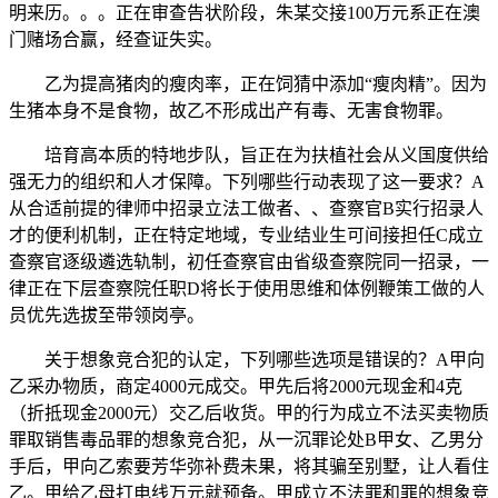
明来历。。。正在审查告状阶段，朱某交接100万元系正在澳
门赌场合赢，经查证失实。
乙为提高猪肉的瘦肉率，正在饲猜中添加“瘦肉精”。因为
生猪本身不是食物，故乙不形成出产有毒、无害食物罪。
培育高本质的特地步队，旨正在为扶植社会从义国度供给
强无力的组织和人才保障。下列哪些行动表现了这一要求？A
从合适前提的律师中招录立法工做者、、查察官B实行招录人
才的便利机制，正在特定地域，专业结业生可间接担任C成立
查察官逐级遴选轨制，初任查察官由省级查察院同一招录，一
律正在下层查察院任职D将长于使用思维和体例鞭策工做的人
员优先选拔至带领岗亭。
关于想象竞合犯的认定，下列哪些选项是错误的？A甲向
乙采办物质，商定4000元成交。甲先后将2000元现金和4克
（折抵现金2000元）交乙后收货。甲的行为成立不法买卖物质
罪取销售毒品罪的想象竞合犯，从一沉罪论处B甲女、乙男分
手后，甲向乙索要芳华弥补费未果，将其骗至别墅，让人看住
乙。甲给乙母打电线万元就预备。甲成立不法罪和罪的想象竞