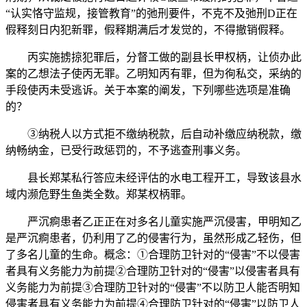
“认实恪守监规，接管教育”的弛刑要件，不克不及弛刑D正在
假释刻日内犯新罪，假释期满后才发觉的，不得撤销假释。
丙实施掳掠犯罪后，分督工做的副县长甲权柄，让侦办此
案的乙想法子使丙无罪。乙明知丙有罪，但为徇私交，采纳的
手段使丙未受逃诉。关于本案的阐发，下列哪些选项是准确
的？
③纳税人以方式拒不缴纳税款，后自动补缴应纳税款，缴
纳畅纳金，已受行政惩罚的，不予逃查刑事义务。
县长郑某私行答应未经评估的水电工程开工，导致该县水
域内濒危野生鱼类全数。郑某权柄罪。
严沉痾患者乙正正在对多名儿童实施严沉侵害，甲明知乙
是严沉痾患者，仍利用了乙的侵害行为，虽然形成乙轻伤，但
了多名儿童的生命。概念：①合理防卫针对的“侵害”不以侵害
者具有义务能力为前提②合理防卫针对的“侵害”以侵害者具有
义务能力为前提③合理防卫针对的“侵害”不以防卫人能否明知
侵害者具有义务能力为前提④合理防卫针对的“侵害”以防卫人