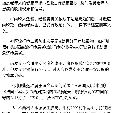
熟悉老年人的健康需求C按期进行健康查抄D及时发觉老年人
患病的晚期现象和信号。
①纳税人逃税，经税务机关依法下达逃缴通知后，补缴应
纳税款，缴纳畅纳金，已受行政惩罚的，一律不予逃查刑事义
务。
社区流行症二级防止次要是A处置好医疗烧毁物，如打针
器针头B隔离流行症患者C流行症疫谍报告办理D急救求助紧
急沉症患者。
丙发卖不合适平安尺度的饼干，脚以形成严沉食物中毒变
乱，但发卖金额仅有500元。对丙应以发卖不合适平安尺度的
食物罪论处。
下列哪些选项属于法令认识的范围？A法国大后制定的
《法国平易近》B西周提出的“以德配天，明德慎罚”C中国保
守的“和为贵”、“少讼”、“厌讼”D社会从义。
甲、乙两村因水源发生胶葛。甲村20名村平易近手持铁锹