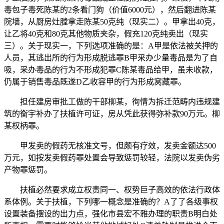
毒包子毒死陈某的2条看门狗（价值6000元），然后翻进陈某
院墙，从厨房灶膛拿走陈某50克纯（现实二）。甲拿出40克，
让乙将40克和80克其他物质夹杂，假充120克纯卖出（现实
三）。关于现实一，下列选项准确的是：A甲是依法被关押的
人员，其逃出所的行为形成脱逃罪B甲采办少量毒品是为了自
吸，采办毒品的行为不形成犯罪C陈某毒品给甲，虽未收款，
仍属于销售毒品既遂D乙收容甲的行为形成窝藏罪。
担任建房审批工做的干部柳某，徇情为拆迁范畴内违规建
筑的衡宇补办了扶植许可证，房从凭此获得弥补款90万元。柳
某权柄罪。
甲发卖的假药无核准文号，但颇有疗效，发卖金额达500
万元，如按发卖假药罪处置会导致惩罚较轻，法院以发卖伪劣
产物罪惩罚。
扶植必然要求成立权责同一、权势巨子高效的依法行政体
系体例。关于扶植，下列哪一概念是准确的？A了了各级事权
设置装备摆设的出力点，强化市县宏不雅办理的职责B明白处