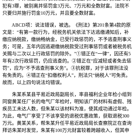
犯有3罪，被别离并惩罚金3万元、7万元和全数财富。法院不
只要归并施行罚金10万元，并且要全数财富。
ABCD项：说法错误，被选。《刑法》第201条第4款的原
文是：“有第一款行为，经税务机关依法下达逃缴通知后，补
缴应纳税款，缴纳畅纳金，已受行政惩罚的，不予逃查刑事义
务；可是，五年内因逃避缴纳税款受过刑事惩罚或者被税务机
关赐与二次以上行政惩罚的除外。”①错正在“一律”，因还有5
年有2次行政惩罚，仍应逃查的。②错正在“应减轻或者免去惩
罚”，应为“不予逃查刑事义务”。③抗税罪，对于该罪刑法没
有免责的。④错正在“扣缴权利人”，刑法只“纳税人”可免责。
故而，以上四句说法均错误。
朱某系某县平易近政局副局长，率县福利企业年检小组到
同窗黄某任厂长的电气厂年检时，明知该厂的材料有虚假、残
疾员工未达人数，但朱某以该材料为准，使其成功通过年检。
为此，电气厂享受了不该享受的退税优惠政策，获取退税300
万元。黄某关系，帮朱某升任平易近政局局长查察院正在查询
拜访朱某时发觉，朱某有100万元财富较着跨越收入，但其申