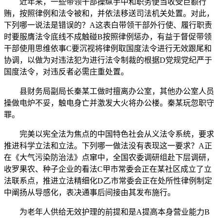
近年来，一些带领干部操纵手中和职务便当收受巨额行
贿，按照律例和法令被和，并依法移送司法机关处置。对此，
下列哪一说法是错误的？A这表白带领干部外行使、履行职责
时要服膺法令底线不成触碰B按照律例惩办，有益于督促带领
干部使用思维依事C要沉视将律例取国度法令进行无效跟尾和
协调，以做为对违法犯为进行法令制裁的根据D党规党纪严于
国度法令，对违反者必需庄重处置。
县财务局副局长秦某工做时擅离办公室，其他办公室人员
操做电炉不妥，触电身亡并激发大火将办公楼。秦某玩忽职守
罪。
完美以宪全法为焦点的中国特色社会从义法令系统，要求
推进科学立法和立法。下列哪一做法没有表现这一要求？A正
在《大气污染防治法》点窜中，全国农委调研组赴下层调研，
收罗果农、种子企业的看法C甲市常委会正在某社区成立了立
法联系点，推进立法精细化D乙市常委会正在处所性律例制定
中阐扬从导感化，表决通事后间接由其发布施行。
为老年人供给无效护理的前提和是A提高本身营业能力B