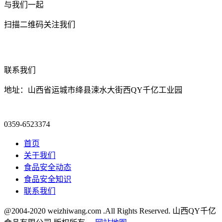
与我们一起
扫描二维码关注我们
联系我们
地址：山西省运城市绛县涑水大街西QY千亿工业园
0359-6523374
首页
关于我们
食品安全动态
食品安全知识
联系我们
@2004-2020 weizhiwang.com .All Rights Reserved. 山西QY千亿