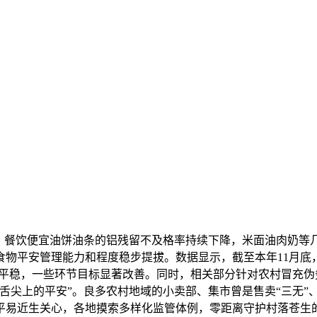
餐饮便宜油饼油条的铝残留不及格率持续下降，米面油肉奶等几
物平安管理能力和程度稳步提拔。数据显示，截至本年11月底，
况总体平稳，一些环节目标显著改善。同时，相关部分针对农村冒
舌尖上的平安”。良多农村地域的小卖部、集市曾是售卖“三无”
平易近生关心，各地摸索多样化监管体例，零距离守护村落苍生