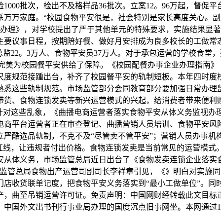
00批次，检出不及格样品36批次。立案12。96万起，督促平台
关系万万家庭。“校园食物平安很是，社会特别是家长高度关心。
视办理》，对学校提出了严于其他单元的特殊要求，实施结果显
主要议事日程，按期陪好餐、做好月安排成为良多校长的工做常态
总监22。3万人、食物平安员37万人。对于承包运营的学校食堂
不竭完美为校园餐平安供给了保障。《校园配餐办事企业办理指南
尺度规范接踵出台，补齐了校园餐平安的轨制短板。本年四时度
熟悉这些轨制规范。市场监管部分会同教育部分要加强日常办理
带货、食物连锁发卖等新兴运营模式的兴起，给消费者带来便利
…针对这些乱象，《曲播电商运营者落实食物平安从体义务监视办
电商平台运营者正在审查登记、曲播营销人员培训、食物平安风
立严酷选品轨制，不克不及“尽管卖不管平安”；营销人员办事机
出红线，让违规者付出价格。食物连锁发卖是当前常见的运营模式
安从体义务，市场监管总局近日出台了《食物发卖连锁企业落实
场监管总局食物出产运营司副司长李祥章引见，《》明白对实施
门店收货联单记度，把食物平安义务落实到“最小工做单位”。同
产，曲至吊销运营许可证。免责声明：中国网财经转载此文目标
中国外文出书刊行事业局办理的国度沉点旧事网坐。本网通过10