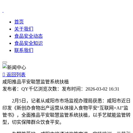
首页
关于我们
食品安全动态
食品安全知识
联系我们

返回列表
咸阳推品平安聪慧监管系统扶植
发布者：
QY千亿
浏览次数：
发布时间：
2026-03-02 16:31
2月5日，记者从咸阳市市场监视办理局获悉：咸阳市近日
印发《新创办食物出产运营从体接入食物平安“互联网+AI”监
管书》，全面推品平安聪慧监管系统扶植，以手艺赋能监管转
型，切实保障群众饮食平安。