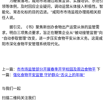
为鞭策落地，咸阳市将通过政策宣讲、实操培训、示范引
领等体例，及时回应企业疑问，调动运营从体接入积极性。智
能化、常态化标的目的迈进。”咸阳市市场监视办理局相关担
任人说。
据引见，《书》聚焦新创办食物出产运营从体的监管需
求，明白三项焦点要求，旨正在鞭策企业从“被动接管监管”向
“自动参取管理”改变，进一步压实食物平安从体义务。这是咸
阳市深化食物平安管理系统现代化。
上一篇：
市市场监管部分开展春季开学校园及周边食物平
下
一篇：
强化食物平安监管 守护群众“舌尖上的年味”
与我们一起
扫描二维码关注我们