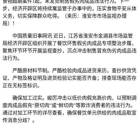
食物超期案件1起，未发觉制售假劣肉成品违法行为。下一
步，经济开辟区将持续寓监管于办事中的，压实食物平安从体
义务，切实保障群众吃得。（来历：淮安市市场监视办理
局）！
中国质量旧事网讯 近日，江苏省淮安市金湖县市场监管
局经济开辟区组织开展了餐饮环售假劣肉成品专项整治步履，
聚焦环节环节开展监视查抄，沉点冲击制售冒充伪劣肉成品违
法行为。
严酷原材料节制。严酷检验肉成品进货来历，查抄供货凭
证、产物及格证明及进货检验记实能否齐备；排查现场能否存
正在无标签标识。
确保加工过实。峻厉冲击以低价肉假充高价肉、以预制调
度肉成品假充“原切肉”或“鲜切肉”等欺诈消费者的违法行为。
通过对加工环节的详尽查看，确保餐饮单元供给的肉成品取宣
传消息分歧？。