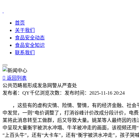
首页
关于我们
食品安全动态
食品安全知识
联系我们

返回列表
公共范畴易形成发急网警从严查处
发布者：
QY千亿
浏览次数：
发布时间：
2025-11-16 20:24
，这些有的虚构灾情、险情、警情，有的经济金融、社会平易
中发觉，一则“电价调整了，打消谷峰计价改成分段计价，电
某将此消息转至工做群，后又导致大量。姚某等人最终因的违法
中呈现大量衡宇被洪水冲塌、牛羊被冲走的画面，该视频还用“
“上百头牛”，还有“大卡车”，还有“衡宇被洪水冲走”，孩子