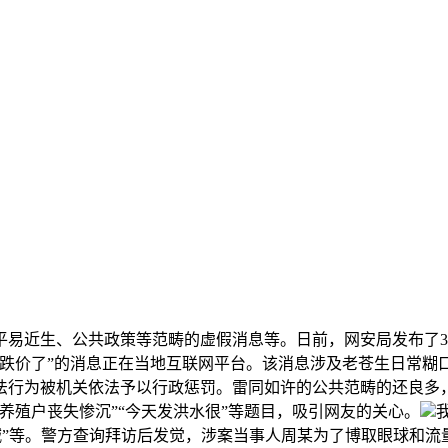
近生、公共政策等范畴的虚假消息等。日前，网安局发布了3
费跌价了”的消息正在当地互联网平台。该消息涉及老苍生日常糊
行为被机关依法予以行政惩罚。雷同如许的公共范畴的还良多，
养殖户丧失惨沉”“今天发洪水很”等题目，吸引网友的关心。
哭喊”等。警方查询拜访后发觉，涉案当事人周某为了博取眼球和