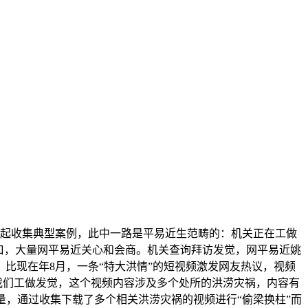
起收集典型案例，此中一路是平易近生范畴的：机关正在工做
口，大量网平易近关心和会商。机关查询拜访发觉，网平易近姚
比现在年8月，一条“特大洪情”的短视频激发网友热议，视频
我们工做发觉，这个视频内容涉及多个处所的洪涝灾祸，内容有
流量，通过收集下载了多个相关洪涝灾祸的视频进行“偷梁换柱”而