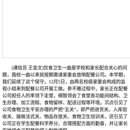
(通信员 王金文)饮食卫生一曲是学校和家长配合关心的问
题，我校一曲以来就按期邀请家委会放哨配餐公司。本学期，
我们延续了这个保守，12月5日，由两名校级家委会构成的监
视小组来到配餐公司开展工做。参不雅过程中，家长正在配餐
公司担任人的率领下走堂，细致领会了食堂各功能间结构、卫
生办理、加工流程、食物留样、配送过程等环境。沉点引见了
公司食物卫生平安办理的严把“五关”，即严把进货关、入库验
收关、操做法式关、物品存放关、食物卫生培训关，还引见了
公司正在学生配餐科学养分、合理搭配方面的勤奋，并让家长