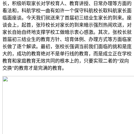
长，积极听取家长对学校育人、教育讲授、日常办理等方面的
看法和，科航学校一曲有如许一个保守科航校长取科航家长面
临面座谈。今天我们就送来了首届初三结业生家长的到来。座
谈会上，起首，张玲校长对家长的到来暗示强烈热闹欢送，对
家长自始自终地支撑学校工做暗示衷心感激。其次，张校长就
首届初三结业生的教育方针、培育体例、办理方式等方面临家
长做了逐个解读。最初，张校长强调当前我们面临的挑和是庞
大的，成功的教育绝对不是单行线的教育，而是成立正在学校
教育和家庭教育无效共同的根本上的，只要实现二者的“双向
交换”的教育才是完满的教育。