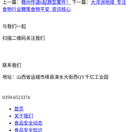
上一篇：
赣州传递6起典型案件！
下一篇：
大洋洲地域_专注
食物行业鞭策食物平安_资讯核心
与我们一起
扫描二维码关注我们
联系我们
地址：山西省运城市绛县涑水大街西QY千亿工业园
0359-6523374
首页
关于我们
食品安全动态
食品安全知识