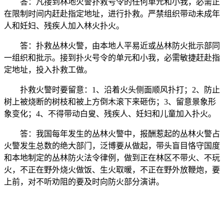
答：凡接到林地火警扑救号令的任何单元和小我，必需正
在限制时间内赶赴指定地址，进行扑救。严禁组织带动未成年
人和妊妇、残疾人加入林火扑火。
答：扑救丛林火警，由本地人平易近或丛林防火批示部同
一组织和批示。接到扑火号令的单元和小我，必需敏捷赶赴指
定地址，投入扑救工做。
扑救火警时要留意：1、沿着火头侧面顺风扑打；2、防止
树上被烧断的树枝和被上方倒木滚下来砸伤；3、留意景象形
象变化；4、不得带动白叟、残疾人、妊妇和儿童加入扑火。
答：我国每年发生的丛林火警中，报酬惹起的丛林火警占
火警发生总数的绝大部门，泛博要从做起，带头盲目恪守国度
和本地制定的丛林防火法令律例，做到正在林区不带火、不玩
火，不正在野外烧火做饭、生火取暖，不正在野外放鞭炮，要
上前，对不听劝阻的要及时向防火部分演讲。