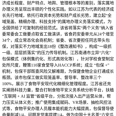
济成长程度、财产特点、地舆、管理根本等的差别，落实属地
办理义务呈现出丰硕的个性化实践。如以江苏为代表的经济成
长先行地域，依托行政资本劣势和财产成长劣势，建立起“全
域笼盖、精细办理、科技支持”的属地办理义务落实模式，为
全国供给了可复制的经验范式。该省将落实“两个义务”纳入省
委常委会工做要点取省工做演讲，省食药安委单元从24个增至
34个，成立常态化会商机制；省委、省次要担任同志带头包
保，对落实不力地域发出18份《整改通知书》，构成“一级抓
一级、层层抓落实”的压力传导机制。江苏南通市立异“六化”
包保模式（体例集约化、形式高效化等），针对学校食堂制定
处所尺度，鞭策110家食堂导入HACCP系统；成立 “包保 +”
机制，包保干部既查风险又解难题，为保健食物企业打通成长
瓶颈。该市包保工做实现笼盖率、督导率、整改率三个
100%，展示了食物平安现代化精细化管理程度。江苏省还充
实阐扬科技力量，整合打制食物平安义务系统分析平台，扶植
“互联网 + AI 监管”省级平台，分批次接入出产运营从体，帮
力压实从体义务；推广使用集成赋码、VR场景、抽检风控法
式等，食物平安办理人员履本能机能力大幅提高，包保督导使
命量削减1/4，问题发觉率提拔1/4。做为中国十大名茶“六安瓜