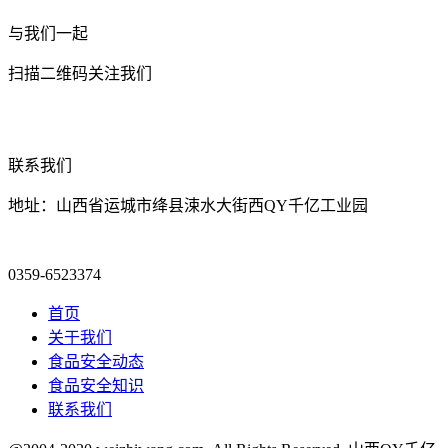
与我们一起
扫描二维码关注我们
联系我们
地址：山西省运城市绛县涑水大街西QY千亿工业园
0359-6523374
首页
关于我们
食品安全动态
食品安全知识
联系我们