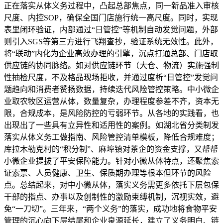
正在落实从体义务过程中，凸起总部焦点，同一新品准入审核
尺度、内控SOP，确保全国门店施行统一高尺度。同时，实现
表里闭环验证，内部通过“日管控”等机制自动发觉问题，外部
则引入SGS等第三方进行飞翔查抄，验证系统无效性。此外，
将“联动”内化为企业高效办理的引擎，沉点打通总部、门店取
供应链的协同脉络。如对供应链环节（大仓、物流）实施强制
性抽检尺度，不及格品现场拒收，并通过度析“日管控”发觉问
题趋向和消费者赞扬数据，持续迭代风险管控策略。中小微企
业取农牧区运营从体，数量复杂，办理程度参差不齐，资本无
限，合规成本，是风险防控的亏弱环节。从各地的实践看，也
出现出了一些具有立异性和适用性的案例。如湖北省分类制发
落实从体义务工做指南、风险管控清单模板，降低合规难度；
库拉木勒克村的“积分制”、麻埠镇对茶企的资金支撑，又帮帮
小微企业提拔了平安保障能力。针对小微从体特点，还聚焦索
证索票、人员健康、卫生、保质期办理等根本但环节的风险
点。总结起来，对中小微从体，落实义务需更多依托下层包保
干部的指点、办事以及创制性的激励束缚机制，沉视实效，避
免“一刀切”。三年来，“两个义务”的落实，成功地将食物平安
管理的沉心向下层结尾和企业泉源延长，建立了义务明白、链