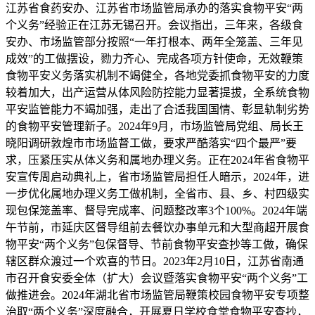
江苏省食药安办、江苏省市场监管局承办的落实食物平安“两
个义务”经验正在江苏无锡召开。会议指出，三年来，各级食
安办、市场监管部分按照“一年打根本、两年全笼盖、三年见
成效”的工做摆设，勠力齐心、完成各项方针使命，无效鞭策
食物平安义务落实机制不竭健全，各地党委抓食物平安的力度
较着加大，出产运营从体风险防控能力显著提拔，全系统食物
平安监管能力不竭加强，走出了合适我国国情、彰显轨制劣势
的食物平安管理新子。2024年9月，市场监管局党组、局长王
晓阳调研敦煌市市场监督工做，要求严酷落实“四个最严”要
求，压紧压实从体义务和属地办理义务。正在2024年省食物平
安宣传周启动典礼上，省市场监管局担任人暗示，2024年，进
一步优化属地办理义务工做机制，全省市、县、乡、村四级实
现包保笼盖率、督导完成率、问题整改率3个100%。2024年端
午节前，市延庆区督导组前去餐饮办事单元和大型商超开展食
物平安“两个义务”包保督导、节前食物平安查抄等工做，确保
辖区群众渡过一个欢喜的节日。2023年2月10日，江苏省南通
市召开食安委全体（扩大）会议暨落实食物平安“两个义务”工
做推进会。2024年湖北省市场监管局鞭策校园食物平安专项整
治取“两个义务”深度融合，开展夏日学校食堂食物平安查抄，