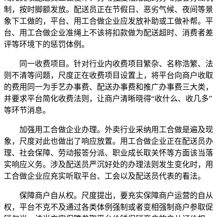
制，按时脚额发放。配送员正在节假日、恶劣气候、夜间等景
象下工做的，平台、用工合做企业应发放补助或工做补帮。平
台、用工合做企业准绳上不该将扣款做为配送超时、消费者差
评等环境下的惩罚体例。
同一收费项目。针对行业内收费项目繁杂、名称浩繁、法
则不清等问题，尺度正在收费项目设置上，将平台向商户收取
的费用同一为手艺办事费、配送办事费和推广办事费三大类，
并要求平台简化收费法则，让商户清晰晓得“收什么、收几多”
等环节消息。
加强用工合做企业办理。外卖行业采纳用工合做是遍及现
象，尺度对此也做出了响应放置。用工合做企业正在配送员办
理、社会保障、劳动报答分派、职业成长取关怀等方面该当落
实响应义务。涉及配送员严沉好处的办理法则发生变化时，用
工合做企业应充实听取平台、工会以及配送员代表的看法。
保障商户自从权。尺度提出，要充实保障商户运营的自从
权，平台不克不及通过各类体例强制或者变相强制商户参取促