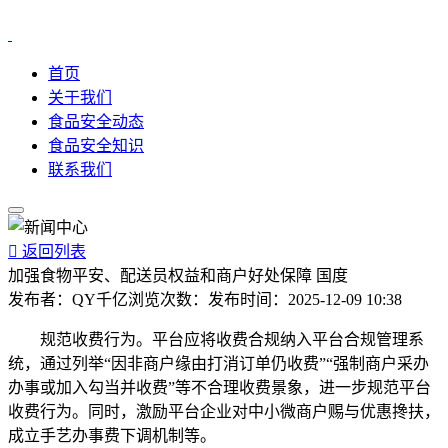
首页
关于我们
食品安全动态
食品安全知识
联系我们

返回列表
加强食物平安、配送员权益和商户好处保障 国度
发布者：
QY千亿
浏览次数：
发布时间：
2025-12-09 10:38
规范收费行为。平台应将收费合规纳入平台合规管理系
统，通过列举“因非商户缘由打消订单仍收费”“强制商户采办
办事或加入勾当并收费”等不合理收费景象，进一步规范平台
收费行为。同时，激励平台企业对中小微商户赐与优惠搀扶，
成立手艺办事费下调机制等。