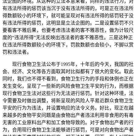
法企图的环境。从这种的立法本意来看，同样的违法行为，对
有违法所得的惩罚该当沉于没有违法所得的，可是正在违法所
得数额较小的环境下，就可能呈现对有违法所得的惩罚轻于没
有违法所得的惩罚，这明显是立法企图的。二是设置惩罚不只
要看客不雅后果，也要考虑违法者的客不雅恶性，做为计较尺
度的“违法所得”无法反映出违法者的客不雅恶性。三是这种正
在违法所得数额较小的环境下，罚款数额也会较小，不脚以赏
罚和违法者。
现行食物卫生法公布于1995年，十年后的今天，我国的社
会、经济、文化等各方面取其时比拟都有了很大的变化。取此
同时，我们也不得不看到，食物卫生行为的手段和体例也正在
发生变化，呈现了一些新的风险食物卫生平安的行为，而根据
现行食物卫生法对这些行为无法进行惩罚。针对这种环境，法
令需要及时做出调整，将新呈现的风险人平易近群众食物卫生
平安的行为为违法，并设置响应的法令义务。好比，现正在越
来越多的食物平安问题是由食物出产者违法利用非食用的有毒
无害的工业原料出产和加工食物导致的。对于食物出产者的行
为，合用现行食物卫生法能够进行惩罚，可是对向食物出产者