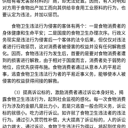
供给有毒无害原材料的厂商，却无法处置。因而，有人对明知
对方用于食物出产加工而向其供给非食用工业原料的行为，也
要认定为违法，并加以惩罚。
食物卫生违法行为侵害的客体有两个：一是食物消费者的
身体健康和生命平安；二是国度的食物卫生办理次序。行政义
务现实是违法行为侵害后一个客体的法令后果，但仅仅对违法
者进行行政惩罚，这对消费者被侵害的权益并没有任何解救感
化。因而，食物违法行为发生后，首要的是要对食物消费者遭
到的损害进行解救，由于相对于国度而言，消费者处于弱势的
地位，应优先获得布施。食物消费者通过从意本人的平易近
事，逃查食物卫生违法行为者的平易近事义务，能够使本人被
侵害的权益获得间接的解救。
（3）提高诉讼标的，激励消费者通过诉讼本身好处，揭
露食物卫生违法行为，起到社会监视的感化。每一次食物消费
行为涉及的金额凡是比力小，若是只逃查一般合同义务，诉讼
标的就很小。吃力进行诉讼。如许就了食物卫生违法者的违法
行为。通过引入赏罚性补偿，大大提高了诉讼标的，人的诉讼
动力增大，通过诉讼，食物卫生违法行为得以，将起到优良的