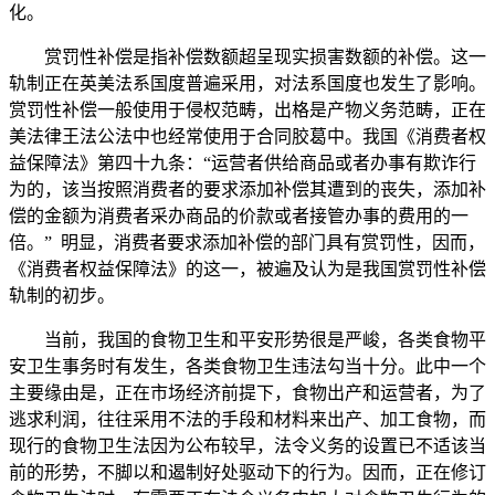
化。
赏罚性补偿是指补偿数额超呈现实损害数额的补偿。这一
轨制正在英美法系国度普遍采用，对法系国度也发生了影响。
赏罚性补偿一般使用于侵权范畴，出格是产物义务范畴，正在
美法律王法公法中也经常使用于合同胶葛中。我国《消费者权
益保障法》第四十九条：“运营者供给商品或者办事有欺诈行
为的，该当按照消费者的要求添加补偿其遭到的丧失，添加补
偿的金额为消费者采办商品的价款或者接管办事的费用的一
倍。” 明显，消费者要求添加补偿的部门具有赏罚性，因而，
《消费者权益保障法》的这一，被遍及认为是我国赏罚性补偿
轨制的初步。
当前，我国的食物卫生和平安形势很是严峻，各类食物平
安卫生事务时有发生，各类食物卫生违法勾当十分。此中一个
主要缘由是，正在市场经济前提下，食物出产和运营者，为了
逃求利润，往往采用不法的手段和材料来出产、加工食物，而
现行的食物卫生法因为公布较早，法令义务的设置已不适该当
前的形势，不脚以和遏制好处驱动下的行为。因而，正在修订