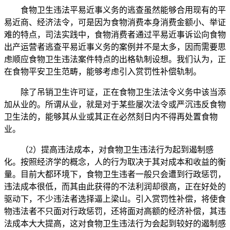
食物卫生违法平易近事义务的逃查虽然能够合用现有的平
易近商、经济法令，可是因为食物消费本身消费金额小、举证
难的特点，司法实践中，食物消费者通过平易近事诉讼向食物
出产运营者逃查平易近事义务的案例并不是太多，因而需要思
虑顺应食物卫生违法案件特点的出格轨制设想。我们认为，正
在食物平安卫生范畴，能够考虑引入赏罚性补偿轨制。
除了吊销卫生许可证，正在食物卫生法法令义务中该当添
加从业的。所谓从业，就是对于某些屡次法令或严沉违反食物
卫生法的，能够其从业或其正在必然刻日内不得再处置食物
业。
（2）提高违法成本，对食物卫生违法行为起到遏制感
化。按照经济学的概念，人的行为取决于其对成本和收益的衡
量。目前大都环境下，食物卫生违者一般只会遭到行政惩罚，
违法成本很低，而其由此获得的不法利润却很高，正在好处的
驱动下，不少违法者选择逼上梁山。引入赏罚性补偿，将使食
物违法者不只面对行政惩罚，还将面对高额的经济补偿，其违
法成本大大提高，这对食物卫生违法行为会起到较好的遏制感