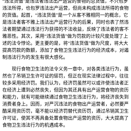
“违法货值”是违法者违法出产运营的食物的总货值，不只包罗
违法所得，也包罗违法出产运营，但尚未构成违法所得的食物
的货值。起首，“违法货值”是一个从客不雅相同一的概念，它
是违法者客不雅上违法出产运营行为的后果，同时也表了然违
法者期望通过违法行为获得的不法收益，反映了违法者的客不
雅恶性。其次，采用“违法货值”做为罚款的计较尺度处理了上
述的法令悖论。更主要的是，将“违法货值”做为尺度，将大大
提高罚款的数额，添加了食物卫生违法行为的经济成本，对遏
制违法行为的发生有很大感化。
现行食物卫生法的法令义务一章中，对各类违法行为，虽
然也了吊销卫生许可证的惩罚，但正在现实法律过程中，往往
较多采用经济罚。我们认为，经济罚虽然可以或许使违法者正
在经济上遭到必然丧失，但因为其还具有出产运营食物的资历
和能力，就有可能继续通过食物卫生违法行为，将经济丧失到
消费者身上。因而，对严沉违法的食物出产运营者，必然要严
酷采用资历罚，毫不能以经济罚替代资历罚，通过吊销其卫生
许可证，使其不再具备处置食物出产运营的资历，大大提高了
食物卫生违法行为的机遇成本。