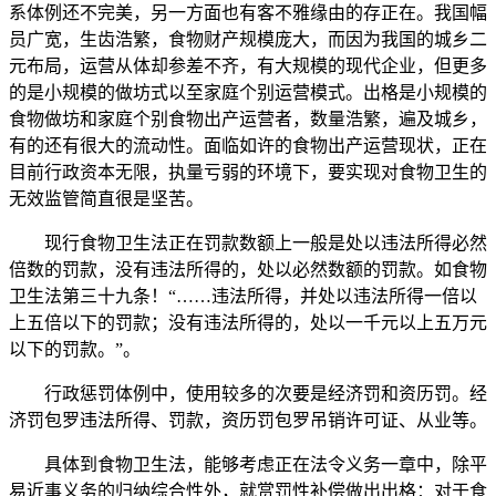
系体例还不完美，另一方面也有客不雅缘由的存正在。我国幅
员广宽，生齿浩繁，食物财产规模庞大，而因为我国的城乡二
元布局，运营从体却参差不齐，有大规模的现代企业，但更多
的是小规模的做坊式以至家庭个别运营模式。出格是小规模的
食物做坊和家庭个别食物出产运营者，数量浩繁，遍及城乡，
有的还有很大的流动性。面临如许的食物出产运营现状，正在
目前行政资本无限，执量亏弱的环境下，要实现对食物卫生的
无效监管简直很是坚苦。
现行食物卫生法正在罚款数额上一般是处以违法所得必然
倍数的罚款，没有违法所得的，处以必然数额的罚款。如食物
卫生法第三十九条！“……违法所得，并处以违法所得一倍以
上五倍以下的罚款；没有违法所得的，处以一千元以上五万元
以下的罚款。”。
行政惩罚体例中，使用较多的次要是经济罚和资历罚。经
济罚包罗违法所得、罚款，资历罚包罗吊销许可证、从业等。
具体到食物卫生法，能够考虑正在法令义务一章中，除平
易近事义务的归纳综合性外，就赏罚性补偿做出出格：对于食