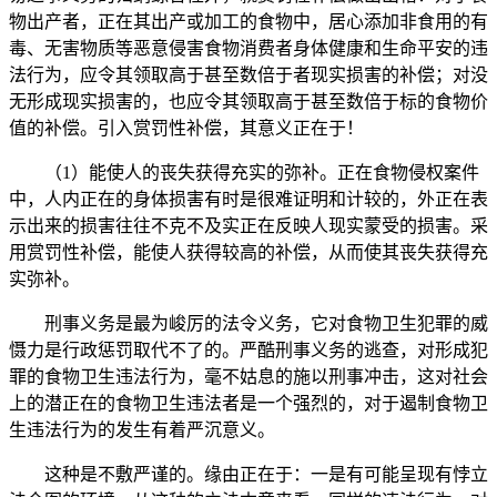
物出产者，正在其出产或加工的食物中，居心添加非食用的有
毒、无害物质等恶意侵害食物消费者身体健康和生命平安的违
法行为，应令其领取高于甚至数倍于者现实损害的补偿；对没
无形成现实损害的，也应令其领取高于甚至数倍于标的食物价
值的补偿。引入赏罚性补偿，其意义正在于！
（1）能使人的丧失获得充实的弥补。正在食物侵权案件
中，人内正在的身体损害有时是很难证明和计较的，外正在表
示出来的损害往往不克不及实正在反映人现实蒙受的损害。采
用赏罚性补偿，能使人获得较高的补偿，从而使其丧失获得充
实弥补。
刑事义务是最为峻厉的法令义务，它对食物卫生犯罪的威
慑力是行政惩罚取代不了的。严酷刑事义务的逃查，对形成犯
罪的食物卫生违法行为，毫不姑息的施以刑事冲击，这对社会
上的潜正在的食物卫生违法者是一个强烈的，对于遏制食物卫
生违法行为的发生有着严沉意义。
这种是不敷严谨的。缘由正在于：一是有可能呈现有悖立