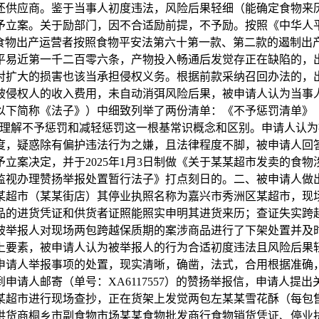
还供应商。鉴于当事人初度违法，风险后果轻细（能确定食物来
予立案。关于励部门，因不合适励前提，不予励。按照《中华人
，食物出产运营者按照食物平安法第六十第一款、第二款的遏制出
平易近第一千二百零六条，产物投入畅通后发觉存正在缺陷的，
对扩大的损害也该当承担侵权义务。根据前款采纳召回办法的，
被侵权人的收入费用，未自动消弭风险后果，被申请人认为当事
以下简称《法子》）中细致列举了两份清单：《不予惩罚清单》《
理解不予惩罚和减轻惩罚这一根基常识概念和区别。申请人认为
，疑惑除有偏护违法行为之嫌，且法律程度不脚，被申请人回答
出不予立案决定，并于2025年1月3日制做《关于某某超市发卖的食物
监视办理赞扬举报处置暂行法子》打点刻日的。二、被申请人做
某超市（某某街店）其停业执照名称为嘉兴市秀洲区某超市，现
品的进货凭证和供货者证照能照实申明其进货来历；查证失实跨
；被举报人对现场两包跨越保质期的案涉商品进行了下架处置并及
上要素，被申请人认为被举报人的行为合适初度违法且风险后果
申请人举报事项的处置，现实清晰，确凿，法式，合用根据准确
收到申请人邮寄（单号：XA6117557）的赞扬举报信，申请
某某超市进行现场查抄，正在货架上发觉两包左某某雪花酥（每包售价
供货商桐乡市副食物市场某某食物批发商行食物销货凭证、停业