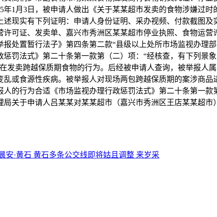
025年1月3日，被申请人做出《关于某某超市发卖的食物涉嫌过时
上述现实有下列证明：申请人身份证明、采办视频、付款截图及
营许可证、发卖单、嘉兴市秀洲区某某超市停业执照、食物运营
举报处置暂行法子》第四条第二款“县级以上处所市场监视办理部
政惩罚法式》第二十条第一款第（二）项：“经核查，有下列景
正在发卖跨越保质期食物的行为。后经被申请人查询，被举报人
安变乱或食源性疾病。被举报人对现场两包跨越保质期的案涉商品
报人的行为合适《市场监视办理行政惩罚法式》第二十条第一款第
理局关于申请人吕某某对某某超市（嘉兴市秀洲区王店某某超市
晨安·黄石 黄石多条公交线即将姑且调整 来岁采