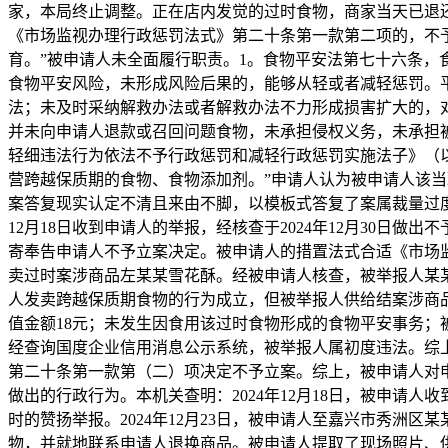
家，本局终止调整。正在店内发觉的过时食物，商家当天已退
《市场监视办理行政惩罚法式》第二十条第一款第二项的，不
育。”被申请人未全面履行职责。1。食物平安法第七十六条
食物平安风险，未形成风险后果的，能够从轻或者减轻惩罚。
法；未及时采纳解救办法或者解救办法不力形成损害扩大的，
并未向申请人退款或召回问题食物，未承担侵权义务，未承担
轻细违法行为依法不予行政惩罚和减轻行政惩罚实施法子》（
营跨越保质期的食物、食物添加剂。”申请人认为被申请人该当
案答复现实认定不清且来由不脚，以模板式答复了案属裁量过度
12月18日收到申请人的举报，经核查于2024年12月30日做
寄奉告申请人不予立案决定。被申请人的措置法式合适《市场
卖过时案涉商品左某某雪花酥。经被申请人核查，被举报人某
人发卖跨越保质期食物的行为成立，但被举报人供给结案涉商
值金额18元；未发生因食用该过时食物形成的食物平安事务
经查询国度企业信用消息公示系统，被举报人属初度违法。综
第二十条第一款第（二）项决定不予立案。综上，被申请人对
做出的行政行为。本机关查明：2024年12月18日，被申请人
时的赞扬举报。2024年12月23日，被申请人至嘉兴市秀洲区
物，并就地联系申请人退换商品。被申请人提取了现场照片、