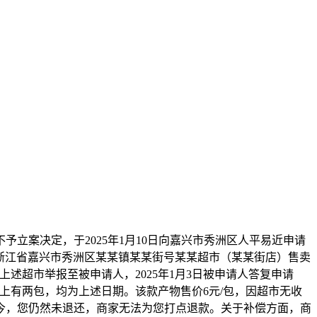
案决定，于2025年1月10日向嘉兴市秀洲区人平易近申请
报浙江省嘉兴市秀洲区某某镇某某街号某某超市（某某街店）售卖
将上述超市举报至被申请人，2025年1月3日被申请人答复申请
货架上有两包，均为上述日期。该款产物售价6元/包，因超市无收
今，您仍然未退还，商家无法为您打点退款。关于补偿方面，商