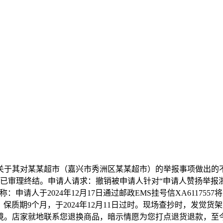
对某某超市（嘉兴市秀洲区某某超市）的举报事项做出的不予立
本案现已审理终结。申请人请求：撤销被申请人针对“申请人赞扬举
请人于2024年12月17日通过邮政EMS挂号信XA6117557
日，保质期9个月，于2024年12月11日过时。现场查抄时，发觉
境。店家就地联系您退换商品，暗示情愿为您打点退货退款，至