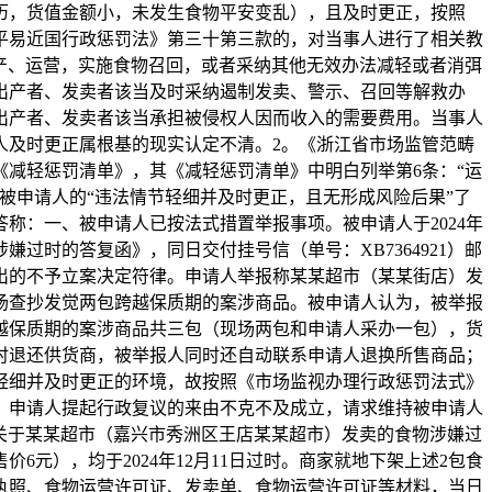
历，货值金额小，未发生食物平安变乱），且及时更正，按照
平易近国行政惩罚法》第三十第三款的，对当事人进行了相关教
产、运营，实施食物召回，或者采纳其他无效办法减轻或者消弭
出产者、发卖者该当及时采纳遏制发卖、警示、召回等解救办
出产者、发卖者该当承担被侵权人因而收入的需要费用。当事人
人及时更正属根基的现实认定不清。2。《浙江省市场监管范畴
减轻惩罚清单》，其《减轻惩罚清单》中明白列举第6条：“运
被申请人的“违法情节轻细并及时更正，且无形成风险后果”了
称：一、被申请人已按法式措置举报事项。被申请人于2024年
涉嫌过时的答复函》，同日交付挂号信（单号：XB7364921）邮
出的不予立案决定符律。申请人举报称某某超市（某某街店）发
场查抄发觉两包跨越保质期的案涉商品。被申请人认为，被举报
越保质期的案涉商品共三包（现场两包和申请人采办一包），货
时退还供货商，被举报人同时还自动联系申请人退换所售商品；
轻细并及时更正的环境，故按照《市场监视办理行政惩罚法式》
，申请人提起行政复议的来由不克不及成立，请求维持被申请人
人提出关于某某超市（嘉兴市秀洲区王店某某超市）发卖的食物涉嫌过
6元），均于2024年12月11日过时。商家就地下架上述2包食
执照、食物运营许可证、发卖单、食物运营许可证等材料，当日