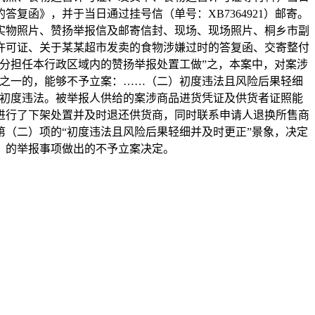
的答复函》，并于当日通过挂号信（单号：XB7364921）邮寄。
实物照片、赞扬举报信及邮寄信封、现场、现场照片、桐乡市副
许可证、关于某某超市发卖的食物涉嫌过时的答复函、交寄整付
分担任本行政区域内的赞扬举报处置工做”之，本案中，对案涉
象之一的，能够不予立案：……（二）初度违法且风险后果轻细
属初度违法。被举报人供给的案涉商品进货凭证及供货者证照能
进行了下架处置并及时退还供货商，同时联系申请人退换所售商
（二）项的“初度违法且风险后果轻细并及时更正”景象，决定
）的举报事项做出的不予立案决定。