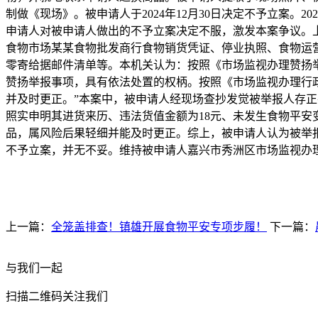
制做《现场》。被申请人于2024年12月30日决定不予立案。2
申请人对被申请人做出的不予立案决定不服，激发本案争议。
食物市场某某食物批发商行食物销货凭证、停业执照、食物运
零寄给据邮件清单等。本机关认为：按照《市场监视办理赞扬
赞扬举报事项，具有依法处置的权柄。按照《市场监视办理行
并及时更正。”本案中，被申请人经现场查抄发觉被举报人存
照实申明其进货来历、违法货值金额为18元、未发生食物平
品，属风险后果轻细并能及时更正。综上，被申请人认为被举
不予立案，并无不妥。维持被申请人嘉兴市秀洲区市场监视办
上一篇：
全笼盖排查！镇雄开展食物平安专项步履！
下一篇：
与我们一起
扫描二维码关注我们