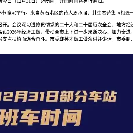
日（12月31日）起闭园，开园时间将另行通知。
庆奉节隆沉举行。来自黄石港区的诗人周承强，其生态诗集《相逢
开。会议深切进修贯彻党的二十大和二十届历次全会、地方经
摆设2026年经济工做，带动全市上下进一步果断决心、加力奋
支点扶植而连合奋斗。市委郄英才做工做演讲并讲话，市委副、