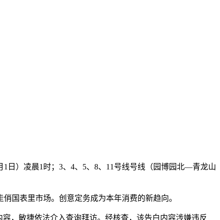
日）凌晨1时；3、4、5、8、11号线号线（园博园北—青龙山
俏国表里市场。创意定务成为本年消费的新趋向。
内容，敏捷依法介入查询拜访。经核查，该告白内容涉嫌违反