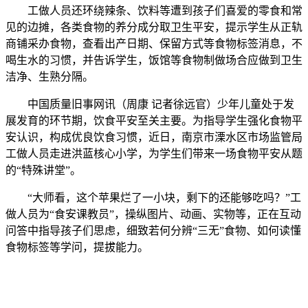
工做人员还环绕辣条、饮料等遭到孩子们喜爱的零食和常
见的边摊，各类食物的养分成分取卫生平安，提示学生从正轨
商铺采办食物，查看出产日期、保留方式等食物标签消息，不
喝生水的习惯，并告诉学生，饭馆等食物制做场合应做到卫生
洁净、生熟分隔。
中国质量旧事网讯（周康 记者徐远官）少年儿童处于发
展发育的环节期，饮食平安至关主要。为指导学生强化食物平
安认识，构成优良饮食习惯，近日，南京市溧水区市场监管局
工做人员走进洪蓝核心小学，为学生们带来一场食物平安从题
的“特殊讲堂”。
“大师看，这个苹果烂了一小块，剩下的还能够吃吗？”工
做人员为“食安课教员”，操纵图片、动画、实物等，正在互动
问答中指导孩子们思虑，细致若何分辨“三无”食物、如何读懂
食物标签等学问，提拔能力。