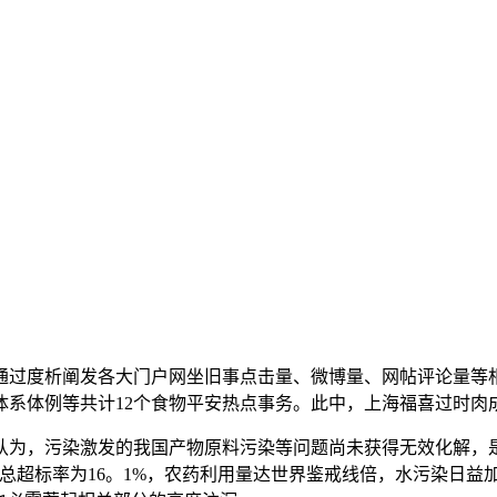
过度析阐发各大门户网坐旧事点击量、微博量、网帖评论量等相
体系体例等共计12个食物平安热点事务。此中，上海福喜过时肉
，污染激发的我国产物原料污染等问题尚未获得无效化解，是
总超标率为16。1%，农药利用量达世界鉴戒线倍，水污染日益