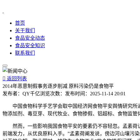
首页
关于我们
食品安全动态
食品安全知识
联系我们

返回列表
2014年恶意制假事务逐步削减 原料污染仍是食物平
发布者：
QY千亿
浏览次数：
发布时间：
2025-11-14 20:01
中国食物科学手艺学会取中国经济网食物平安舆情研究所通
物添加剂、毒豆芽、现代牧业、食物掺假、铝超标、食物监管
然而，一些影响我国食物平安的要素仍不容轻忽。孟素荷认为
前端发力，从优良原料入手。”孟素荷阐发说，傍边河山壤污染