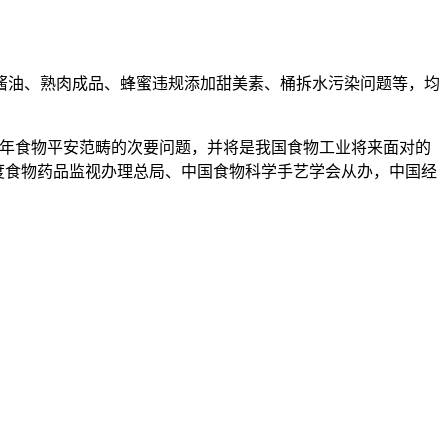
酱油、熟肉成品、蜂蜜违规添加甜美素、桶拆水污染问题等，均
4年食物平安范畴的次要问题，并将是我国食物工业将来面对的
由国度食物药品监视办理总局、中国食物科学手艺学会从办，中国经