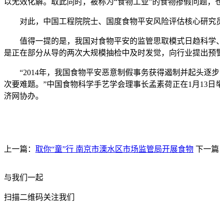
以无效化解。取此同时，被称为“食物工业”的食物掺假问题，
对此，中国工程院院士、国度食物平安风险评估核心研究员
值得一提的是，我国对食物平安的监管思取模式日趋科学、有
是正在部分从导的两次大规模抽检中及时发觉，向行业提出预
“2014年，我国食物平安恶意制假事务获得遏制并起头逐步
次要难题。”中国食物科学手艺学会理事长孟素荷正在1月13日
济网协办。
上一篇：
取你“童”行 南京市溧水区市场监管局开展食物
下一篇
与我们一起
扫描二维码关注我们